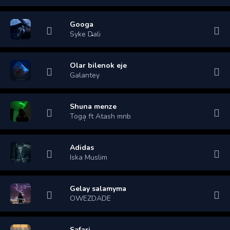
Googa
Syke Dali
Olar bilenok eje
Galantey
Shuna menze
Toga ft Atash mnb
Adidas
Iska Muslim
Gelay salamyma
OWEZDADE
Safari