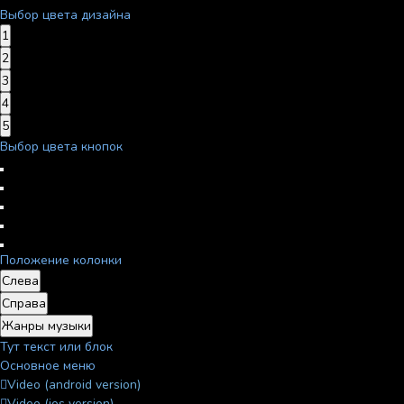
Выбор цвета дизайна
1
2
3
4
5
Выбор цвета кнопок
Положение колонки
Слева
Справа
Жанры музыки
Тут текст или блок
Основное меню
Video (android version)
Video (ios version)