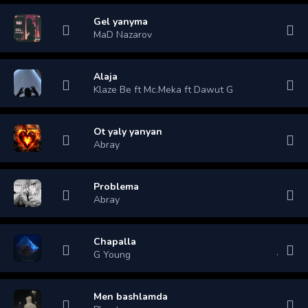
Gel yanyma
MaD Nazarov
Alaja
Klaze Be ft Mc.Meka ft Dawut G
Ot yaly yanyan
Abray
Problema
Abray
Chapalla
G Young
Men bashlamda