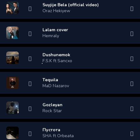
Suyjije Bela (official video)
Oraz Hekiyew
Lalam cover
Hemraly
Dushunemok
F.S.K ft Sancxo
Tequila
MaD Nazarov
Gozleyan
Rock Star
Пустота
SHA ft Orbeata