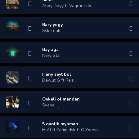
Abdy Dayy ft Vagrant dp
Bary yogy
Syke dali
Bay aga
New Star
Hany seyt bol
Dawut G ft Rais
Oykeli ol menden
Svabe
5 gunlik myhman
HaN ft Karim dsk ft G Young