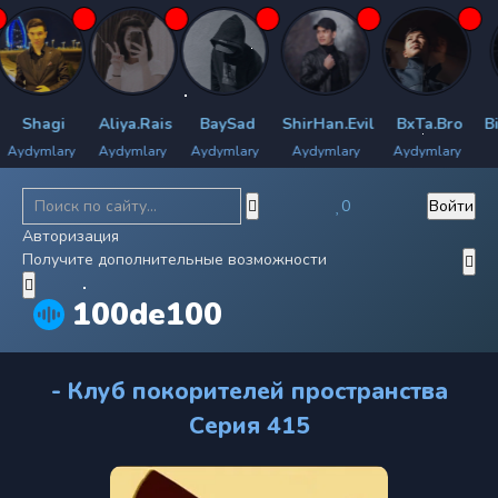
hagi
Aliya.Rais
BaySad
ShirHan.Evil
BxTa.Bro
Bilya
ymlary
Aydymlary
Aydymlary
Aydymlary
Aydymlary
Aydy
0
Войти
Авторизация
Получите дополнительные возможности
100de100
- Клуб покорителей пространства
Серия 415