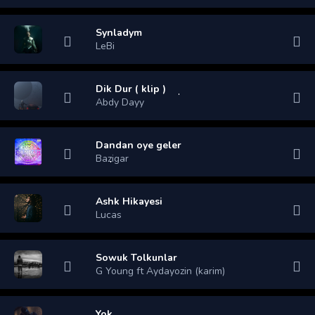
Synladym
LeBi
Dik Dur ( klip )
Abdy Dayy
Dandan oye geler
Bazigar
Ashk Hikayesi
Lucas
Sowuk Tolkunlar
G Young ft Aydayozin (karim)
Yok