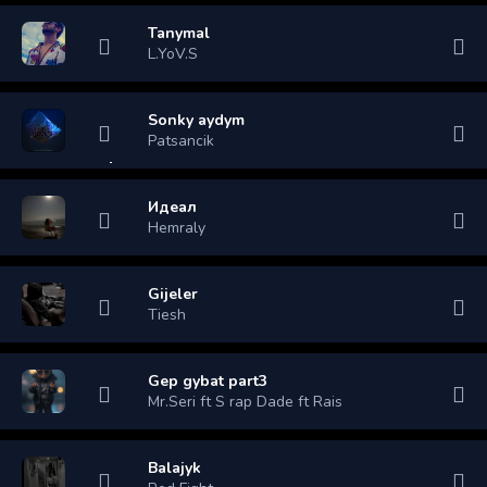
Tanymal
L.YoV.S
Sonky aydym
Patsancik
Идеал
Hemraly
Gijeler
Tiesh
Gep gybat part3
Mr.Seri ft S rap Dade ft Rais
Balajyk