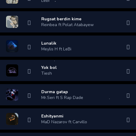
LeBi
Rugsat berdin kime
Reinbea ft Polat Atabayew
Lunalik
Meylis H ft LeBi
Yok bol
Tiesh
Durma gatap
Mr.Seri ft S Rap Dade
Eshityanmi
MaD Nazarov ft Carvillo