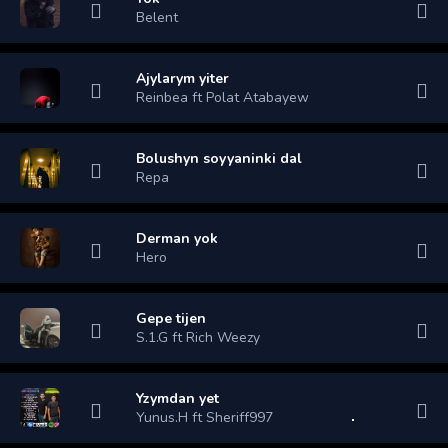
Belent
Ajylarym yiter
Reinbea ft Polat Atabayew
Bolushyn soyyaninki dal
Repa
Derman yok
Hero
Gepe tijen
S.1.G ft Rich Weezy
Yzymdan yet
Yunus.H ft Sheriff997