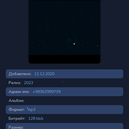
Добавлено:
12.12.2020
Релиз:
2023
Админ imo:
+99363999739
Альбом:
Формат:
mp3
Битрейт:
128 kb/s
Размер: