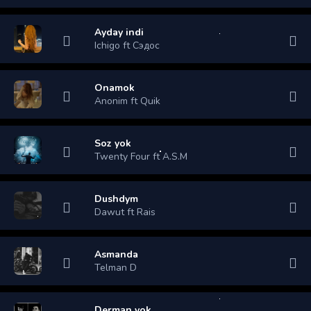
Ayday indi
Ichigo ft Сэдос
Onamok
Anonim ft Quik
Soz yok
Twenty Four ft A.S.M
Dushdym
Dawut ft Rais
Asmanda
Telman D
Derman yok