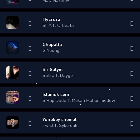
MaD Nazarov
Пустота
SHA ft Orbeata
Chapalla
G Young
Bir Salym
Sahra ft Daygo
Islamok seni
S Rap Dade ft Mekan Muhammedow
Yonekey shemal
Twist ft Syke dali