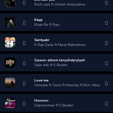
Rosh sazz ft Ahmet Akmyradow
Keyp
Klaze Be ft Rais
Sentyabr
S Rap Dade ft Myrat Bahramow
Gawun albom tanyshdyrylysh
Syke dali ft S Beater
Love me
Orbeata ft Twist ft Hemraly ft Rich Weezy
Honnon
Sopranoman ft S Beater