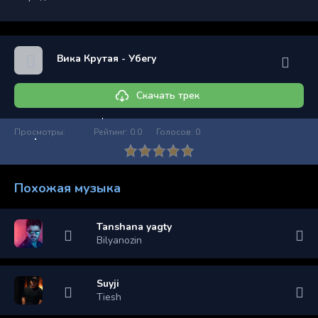
Вика Крутая - Убегу
Скачать трек
Просмотры:
Рейтинг:
0.0
Голосов:
0
Похожая музыка
Tanshana yagty
Bilyanozin
Suyji
Tiesh