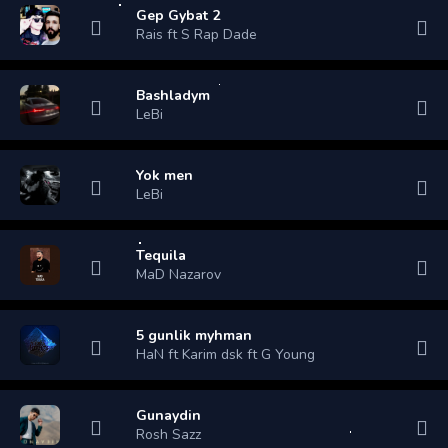
Gep Gybat 2
Rais ft S Rap Dade
Bashladym
LeBi
Yok men
LeBi
Tequila
MaD Nazarov
5 gunlik myhman
HaN ft Karim dsk ft G Young
Gunaydin
Rosh Sazz