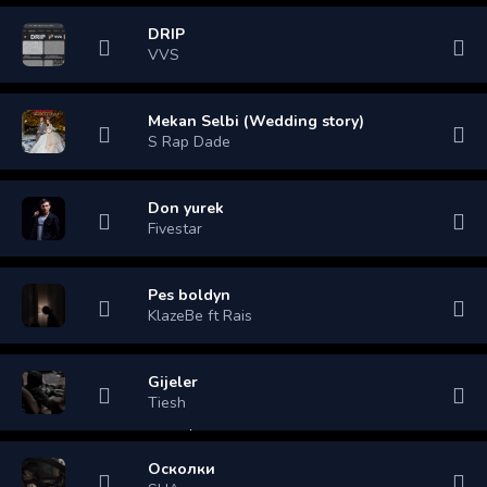
DRIP
VVS
Mekan Selbi (Wedding story)
S Rap Dade
Don yurek
Fivestar
Pes boldyn
KlazeBe ft Rais
Gijeler
Tiesh
Осколки