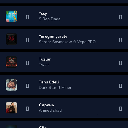
Yssy
S Rap Dade
Yuregim yaraly
Serdar Soymezow ft Vepa PRO
Tuzlar
Twist
Tans Edeli
Dark Star ft Minor
Сирень
Ahmed shad
Gije