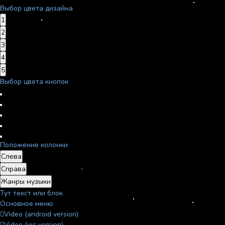
Выбор цвета дизайна
1
2
3
4
5
Выбор цвета кнопок
Положение колонки
Слева
Справа
Жанры музыки
Тут текст или блок
Основное меню
Video (android version)
Video (ios version)