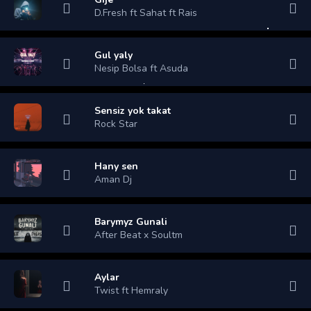
D.Fresh ft Sahat ft Rais
Gul yaly
Nesip Bolsa ft Asuda
Sensiz yok takat
Rock Star
Hany sen
Aman Dj
Barymyz Gunali
After Beat x Soultm
Aylar
Twist ft Hemraly