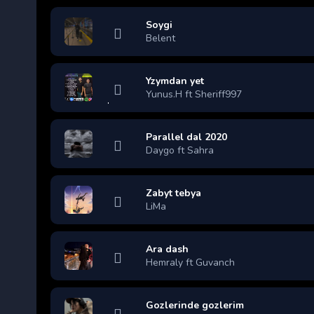
Soygi
Belent
Yzymdan yet
Yunus.H ft Sheriff997
Parallel dal 2020
Daygo ft Sahra
Zabyt tebya
LiMa
Ara dash
Hemraly ft Guvanch
Gozlerinde gozlerim