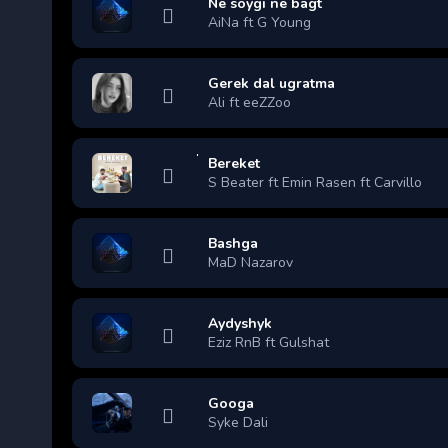
Ne soygi ne bagt
AiNa ft G Young
Gerek dal ugratma
Ali ft eeZZoo
Bereket
S Beater ft Emin Rasen ft Carvillo
Bashga
MaD Nazarov
Aydyshyk
Eziz RnB ft Gulshat
Googa
Syke Dali