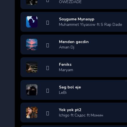
OWEZDADE
Soygume Mynasyp
Muhammet Ylyasow ft S Rap Dade
Menden gecdin
Aman Dj
Feniks
Maryam
Sag bol eje
LeBi
Yok yok pt2
Ichigo ft Сэдос ft Момин