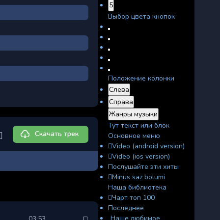
5
Выбор цвета кнопок
Положение колонки
Слева
Справа
Жанры музыки
Тут текст или блок
Скачать трек
Основное меню
Video (android version)
Video (ios version)
Послушайте эти хиты
Minus saz bolumi
Наша библиотека
Чарт топ 100
Последнее
Наше любимое
03:53