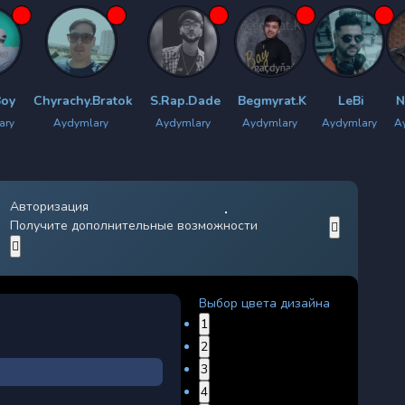
achy.Bratok
S.Rap.Dade
Begmyrat.K
LeBi
New Star
ydymlary
Aydymlary
Aydymlary
Aydymlary
Aydymlary
Авторизация
Получите дополнительные возможности
Выбор цвета дизайна
1
2
3
4