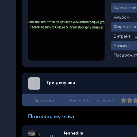
Админ imo:
Альбом:
Формат:
m
Битрейт:
1
Размер:
Продолжит
Три девушки
Просмотры:
Рейтинг:
0.0
Голосов:
0
Похожая музыка
Jennedim