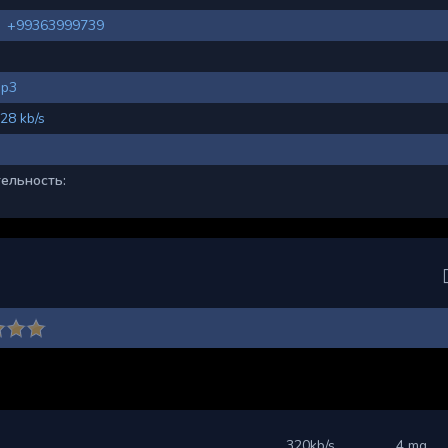
+99363999739
p3
28 kb/s
ельность:
320kb/s
4 mg