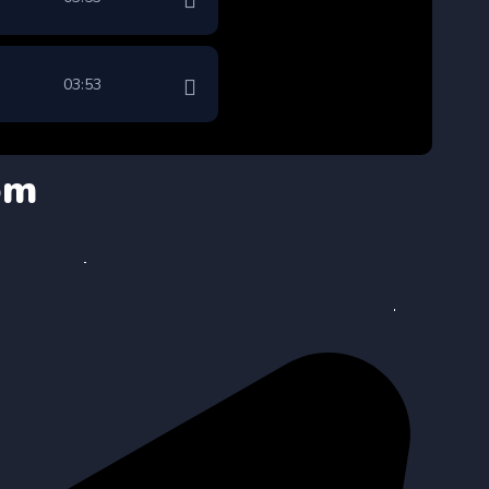
03:53
om