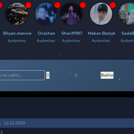
menow
Orazhan
Sheriff997
Mekan.Baslyk
SadaBoy
Chyr
ary
Aydymlary
Aydymlary
Aydymlary
Aydymlary
A
0
Войти
:
12.12.2020
23