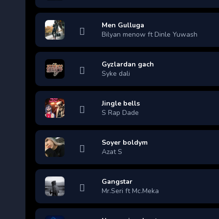
Men Gulluga
Bilyan menow ft Dinle Yuwash
Gyzlardan gach
Syke dali
Jingle bells
S Rap Dade
Soyer boldym
Azat S
Gangstar
Mr.Seri ft Mc.Meka