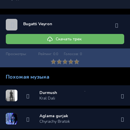
Bugatti Veyron
Скачать трек
Просмотры:
Рейтинг:
0.0
Голосов:
0
Похожая музыка
Durmush
Kral Dali
Aglama gurjak
Chyrachy Bratok