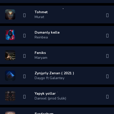
Tohmet
Murat
Dumanly kelle
Reinbea
Feniks
Maryam
Zynjyrly Zenan ( 2021 )
Daygo ft Galantey
Yapyk yollar
Danixxl (prod Sulik)
Syrdashym