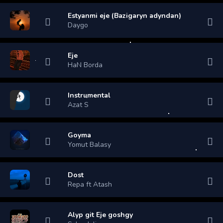
Estyanmi eje (Bazigaryn adyndan)
Daygo
Eje
HaN Borda
Instrumental
Azat S
Goyma
Yomut Balasy
Dost
Repa ft Atash
Alyp git Eje goshgy