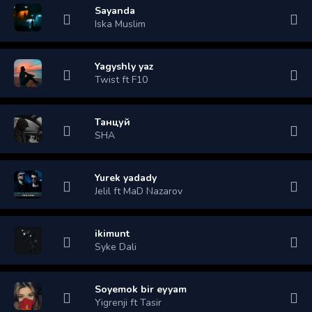
Sayanda
Iska Muslim
Yagyshly yaz
Twist ft F10
Танцуй
SHA
Yurek yadady
Jelil ft MaD Nazarov
ikimunt
Syke Dali
Soyemok bir eyyam
Yigrenji ft Tasir