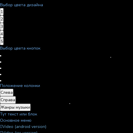
Выбор цвета дизайна
1
2
3
4
5
Выбор цвета кнопок
Положение колонки
Слева
Справа
Жанры музыки
Тут текст или блок
Основное меню
Video (android version)
Video (ios version)