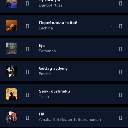
Danixxl ft Isa
Переболела тобой
Lachina
Eje
Patsancik
Gutlag aydymy
Emcite
Senki dushnukli
Tiesh
Hil
Amalia ft S Beater ft Sopranoman