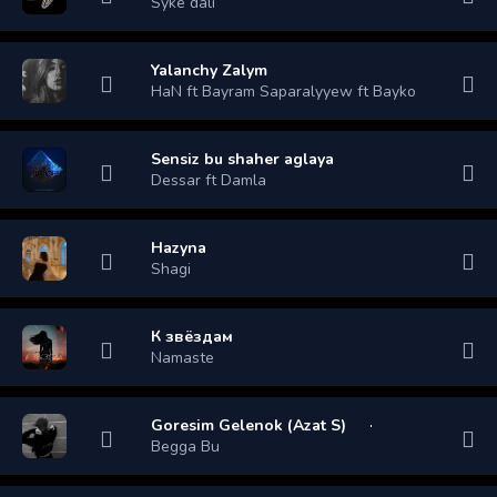
Syke dali
Yalanchy Zalym
HaN ft Bayram Saparalyyew ft Bayko
Sensiz bu shaher aglaya
Dessar ft Damla
Hazyna
Shagi
К звёздам
Namaste
Goresim Gelenok (Azat S)
Begga Bu