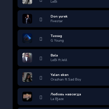
LeBi
Don yurek
Fivestar
Tussag
G Young
Bala
LeBi ft Jelil
Yalan eken
Orazhan ft Sad Boy
Любовь навсегда
La Blaze