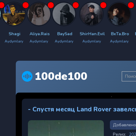
Aliya.Rais
BaySad
ShirHan.Evil
BxTa.Bro
Bilyan.men
Aydymlary
Aydymlary
Aydymlary
Aydymlary
Aydymlary
100de100
- Спустя месяц Land Rover завелс
Добавлено
Релиз:
20