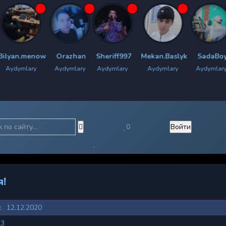
ow
Orazhan
Sheriff997
Mekan.Baslyk
SadaBoy
Chyrach
Aydymlary
Aydymlary
Aydymlary
Aydymlary
Aydy
0
Войти
я!
:
12.12.2020
23