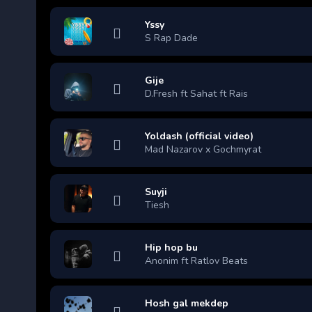
Yssy
S Rap Dade
Gije
D.Fresh ft Sahat ft Rais
Yoldash (official video)
Mad Nazarov x Gochmyrat
Suyji
Tiesh
Hip hop bu
Anonim ft Ratlov Beats
Hosh gal mekdep