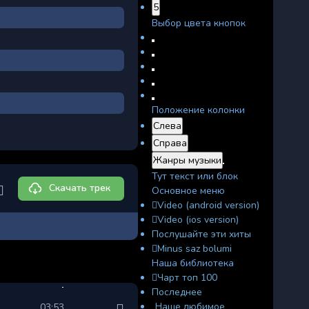
5
Выбор цвета кнопок
Положение колонки
Слева
Справа
Жанры музыки
Тут текст или блок
Скачать трек
Основное меню
Video (android version)
Video (ios version)
Послушайте эти хиты
Minus saz bolumi
Наша библиотека
Чарт топ 100
Последнее
Наше любимое
03:53