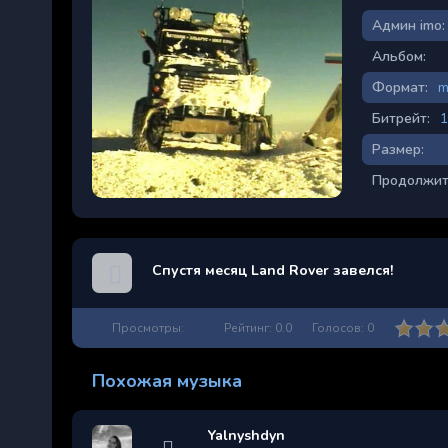
Админ imo:
Альбом:
Формат:
m
Битрейт:
1
Размер:
Продолжит
Спустя месяц Land Rover завелся!
Просмотры:
Рейтинг:
0.0
Голосов:
0
Похожая музыка
Yalnyshdyn