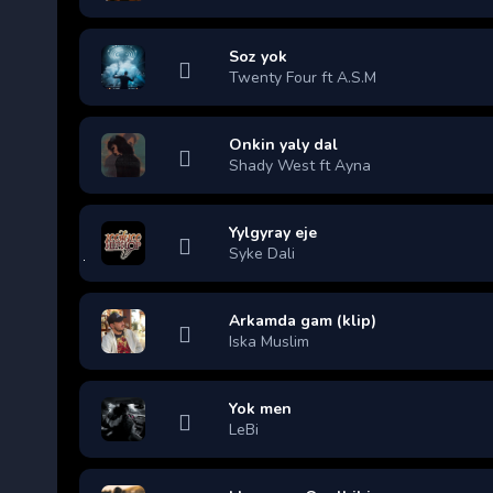
Soz yok
Twenty Four ft A.S.M
Onkin yaly dal
Shady West ft Ayna
Yylgyray eje
Syke Dali
Arkamda gam (klip)
Iska Muslim
Yok men
LeBi