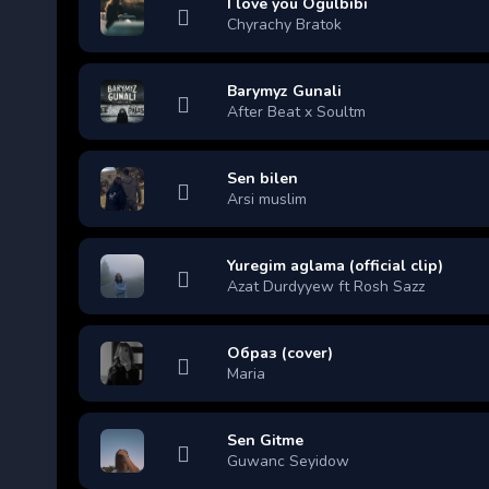
I love you Ogulbibi
Chyrachy Bratok
Barymyz Gunali
After Beat x Soultm
Sen bilen
Arsi muslim
Yuregim aglama (official clip)
Azat Durdyyew ft Rosh Sazz
Образ (cover)
Maria
Sen Gitme
Guwanc Seyidow