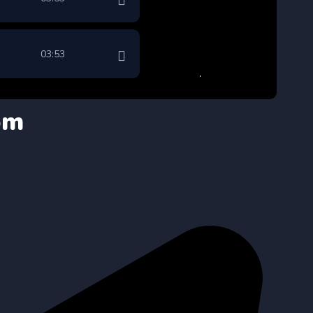
03:53
om