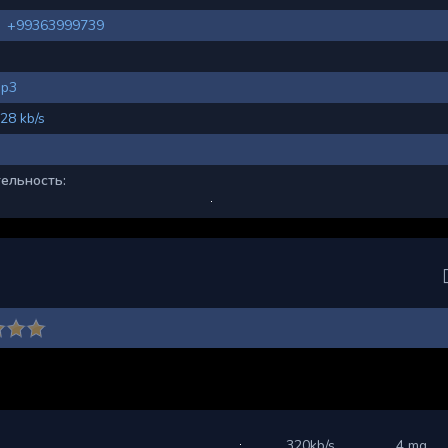
+99363999739
p3
28 kb/s
ельность:
320kb/s
4 mg