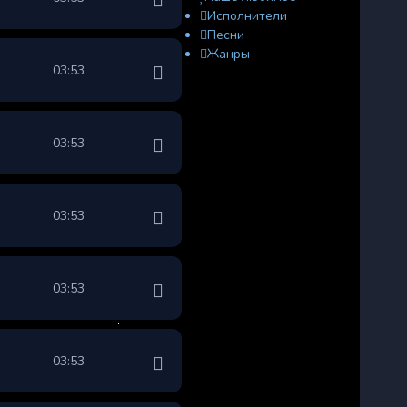
Исполнители
Песни
Жанры
03:53
03:53
03:53
03:53
03:53