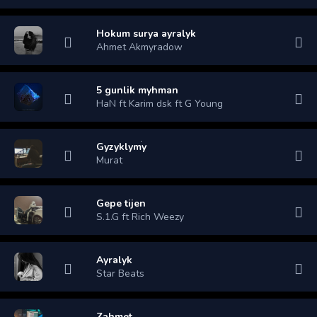
Hokum surya ayralyk
Ahmet Akmyradow
5 gunlik myhman
HaN ft Karim dsk ft G Young
Gyzyklymy
Murat
Gepe tijen
S.1.G ft Rich Weezy
Ayralyk
Star Beats
Zahmet