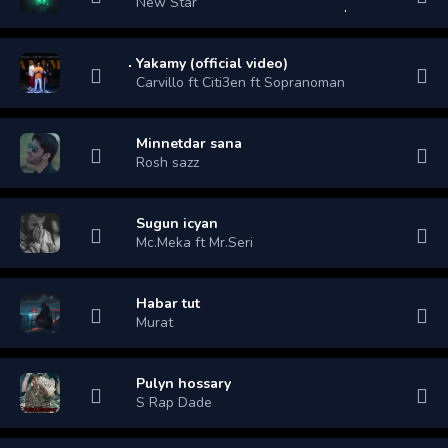
New Star
Yakamy (official video)
Carvillo ft Citi3en ft Sopranoman
Minnetdar sana
Rosh sazz
Sugun icyan
Mc.Meka ft Mr.Seri
Habar tut
Murat
Pulyn hossary
S Rap Dade