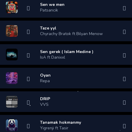
Sen we men
Patsancik
Taze yyl
Chyrachy Bratok ft Bilyan Menow
Sen gerek ( Islam Medine )
IsA ft Danixxl
Oyan
Repa
DRIP
VVS
Tanamak hokmanmy
Yigrenji ft Tasir