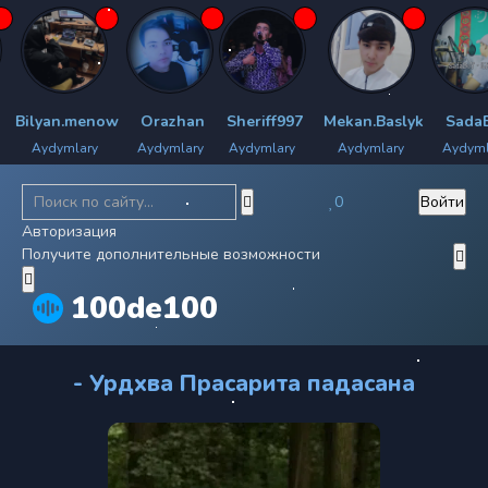
ilyan.menow
Orazhan
Sheriff997
Mekan.Baslyk
SadaBoy
Aydymlary
Aydymlary
Aydymlary
Aydymlary
Aydymlary
0
Войти
Авторизация
Получите дополнительные возможности
100de100
- Урдхва Прасарита падасана