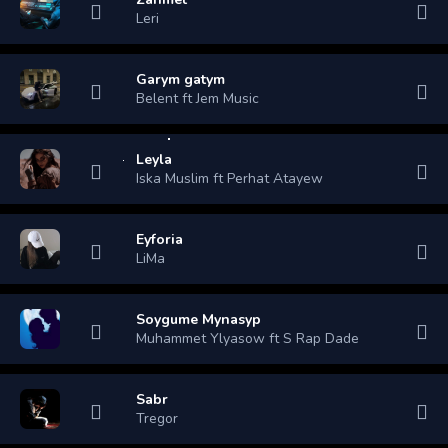
Leri
Garym gatym
Belent ft Jem Music
Leyla
Iska Muslim ft Perhat Atayew
Eyforia
LiMa
Soygume Mynasyp
Muhammet Ylyasow ft S Rap Dade
Sabr
Tregor