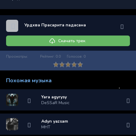
Урдхва Прасарита падасана
Скачать трек
Просмотры:
Рейтинг:
0.0
Голосов:
0
Похожая музыка
Yara agyrysy
DeSSaR Music
Adyn yazsam
MHT