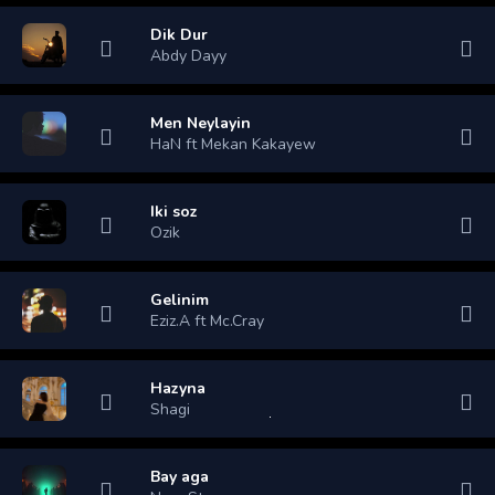
Dik Dur
Abdy Dayy
Men Neylayin
HaN ft Mekan Kakayew
Iki soz
Ozik
Gelinim
Eziz.A ft Mc.Cray
Hazyna
Shagi
Bay aga