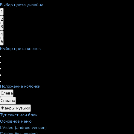
Выбор цвета дизайна
1
2
3
4
5
Выбор цвета кнопок
Положение колонки
Слева
Справа
Жанры музыки
Тут текст или блок
Основное меню
Video (android version)
Video (ios version)