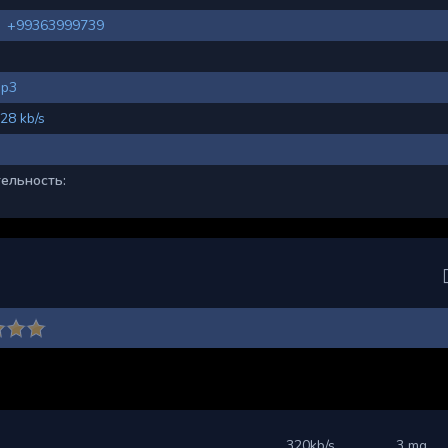
+99363999739
p3
28 kb/s
ельность:
320kb/s
3 mg