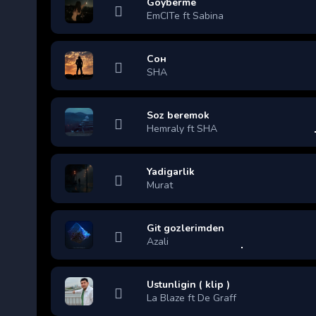
Goyberme
EmCITe ft Sabina
Сон
SHA
Soz beremok
Hemraly ft SHA
Yadigarlik
Murat
Git gozlerimden
Azali
Ustunligin ( klip )
La Blaze ft De Graff