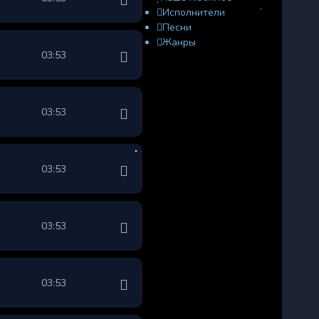
Исполнители
Песни
Жанры
03:53
03:53
03:53
03:53
03:53