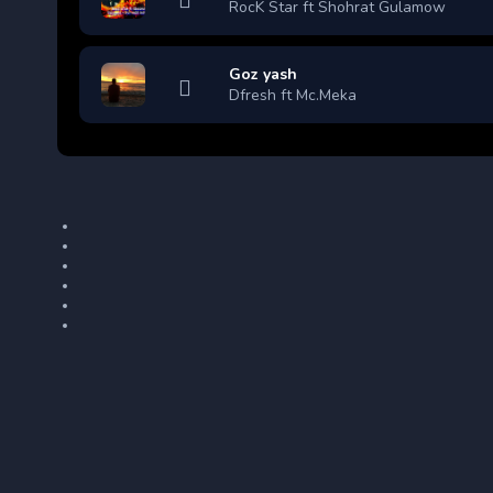
RocK Star ft Shohrat Gulamow
Goz yash
Dfresh ft Mc.Meka