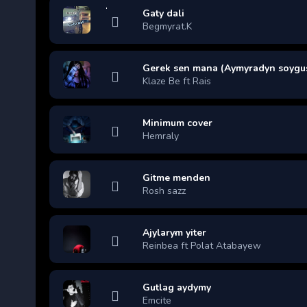
Gaty dali
Begmyrat.K
Gerek sen mana (Aymyradyn soygus
Klaze Be ft Rais
Minimum cover
Hemraly
Gitme menden
Rosh sazz
Ajylarym yiter
Reinbea ft Polat Atabayew
Gutlag aydymy
Emcite