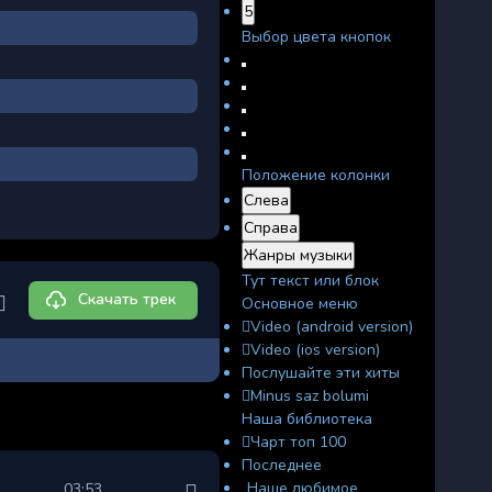
5
Выбор цвета кнопок
Положение колонки
Слева
Справа
Жанры музыки
Тут текст или блок
Скачать трек
Основное меню
Video (android version)
Video (ios version)
Послушайте эти хиты
Minus saz bolumi
Наша библиотека
Чарт топ 100
Последнее
Наше любимое
03:53