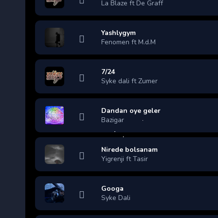
La Blaze ft De Graff
Yashlygym
Fenomen ft M.d.M
7/24
Syke dali ft Zumer
Dandan oye geler
Bazigar
Nirede bolsanam
Yigrenji ft Tasir
Googa
Syke Dali