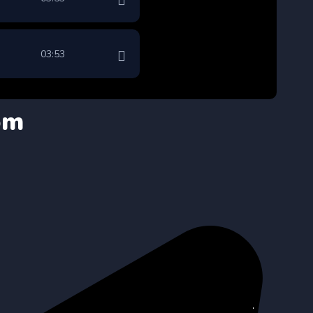
03:53
om