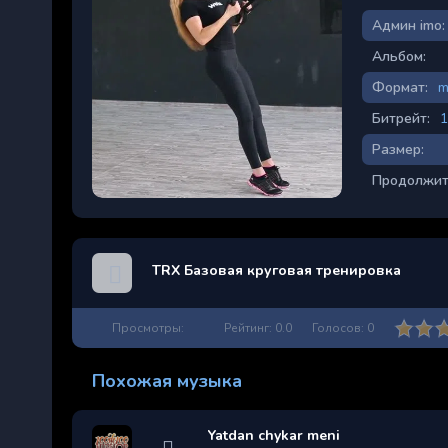
Админ imo:
Альбом:
Формат:
m
Битрейт:
1
Размер:
Продолжит
TRX Базовая круговая тренировка
Просмотры:
Рейтинг:
0.0
Голосов:
0
Похожая музыка
Yatdan chykar meni