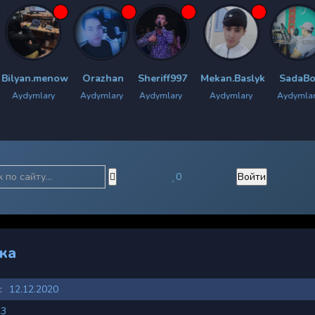
ow
Orazhan
Sheriff997
Mekan.Baslyk
SadaBoy
Chyrachy
Aydymlary
Aydymlary
Aydymlary
Aydymlary
Aydym
0
Войти
вка
:
12.12.2020
23