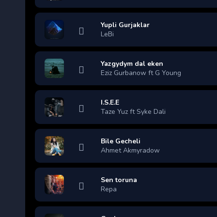
Yupli Gurjaklar
LeBi
Yazgydym dal eken
Eziz Gurbanow ft G Young
I.S.E.E
Taze Yuz ft Syke Dali
Bile Gecheli
Ahmet Akmyradow
Sen toruna
Repa