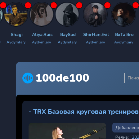
Aliya.Rais
BaySad
ShirHan.Evil
BxTa.Bro
Bilyan.men
Aydymlary
Aydymlary
Aydymlary
Aydymlary
Aydymlary
100de100
- TRX Базовая круговая трениро
Добавлено
Релиз:
20