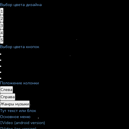
Выбор цвета дизайна
1
2
3
4
5
Выбор цвета кнопок
Положение колонки
Слева
Справа
Жанры музыки
Тут текст или блок
Основное меню
Video (android version)
Video (ios version)