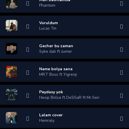
Phantom
Vuruldum
Lucas Tm
Gecher bu zaman
Syke dali ft zumer
Name bolya sana
MR.T Boss ft Yigrenji
Peydasy yok
Nesip Bolsa ft DeSSaR ft Mr.Seri
Lalam cover
Hemraly