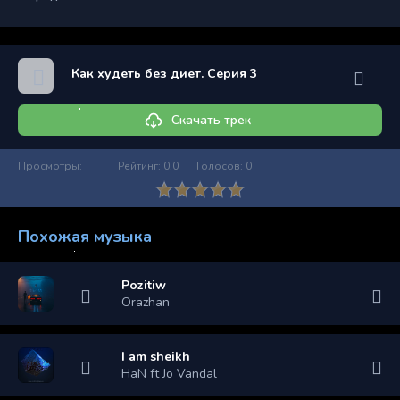
Как худеть без диет. Серия 3
Скачать трек
Просмотры:
Рейтинг:
0.0
Голосов:
0
Похожая музыка
Pozitiw
Orazhan
I am sheikh
HaN ft Jo Vandal