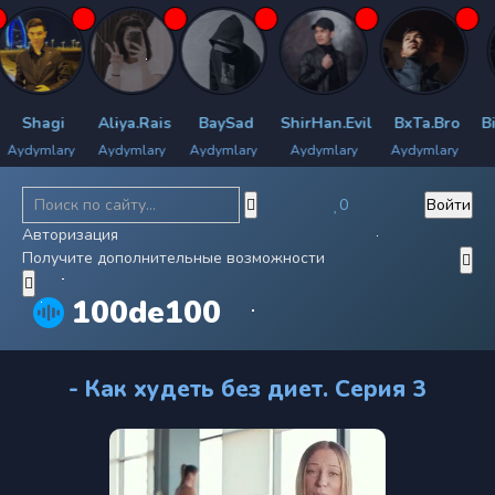
Shagi
Aliya.Rais
BaySad
ShirHan.Evil
BxTa.Bro
Bil
ydymlary
Aydymlary
Aydymlary
Aydymlary
Aydymlary
Ay
0
Войти
Авторизация
Получите дополнительные возможности
100de100
- Как худеть без диет. Серия 3