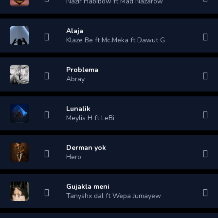
Nazir Habibow ft Mad Nazarow
Alaja
Klaze Be ft Mc.Meka ft Dawut G
Problema
Abray
Lunalik
Meylis H ft LeBi
Derman yok
Hero
Gujakla meni
Tanyshx dal ft Wepa Jumayew