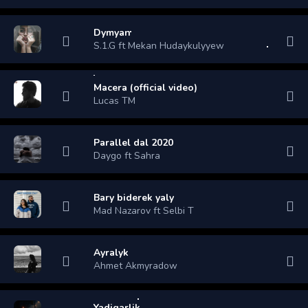
Dymyan
S.1.G ft Mekan Hudaykulyyew
Macera (official video)
Lucas TM
Parallel dal 2020
Daygo ft Sahra
Bary biderek yaly
Mad Nazarov ft Selbi T
Ayralyk
Ahmet Akmyradow
Yadigarlik