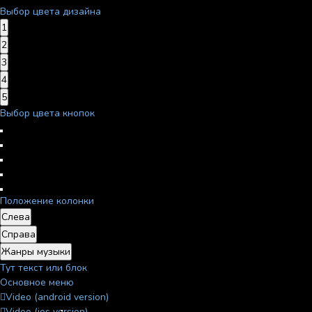
Выбор цвета дизайна
1
2
3
4
5
Выбор цвета кнопок
Положение колонки
Слева
Справа
Жанры музыки
Тут текст или блок
Основное меню
Video (android version)
Video (ios version)