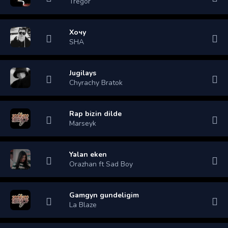
Tregor
Хочу
SHA
Jugilays
Chyrachy Bratok
Rap bizin dilde
Marseyk
Yalan eken
Orazhan ft Sad Boy
Gamgyn gundeligim
La Blaze