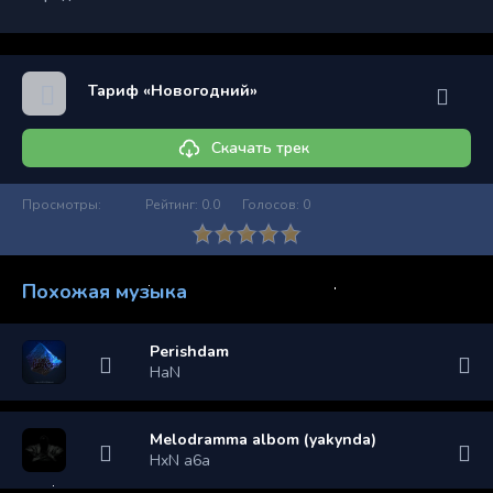
Тариф «Новогодний»
Скачать трек
Просмотры:
Рейтинг:
0.0
Голосов:
0
Похожая музыка
Perishdam
HaN
Melodramma albom (yakynda)
HxN a6a