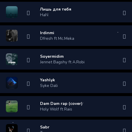
Лишь для тебя
HaN
Irdinmi
Dfresh ft Mc.Meka
Soyermidim
Jennet Bagshy ft A.Robi
Yashlyk
Syke Dali
Dam Dam rap (cover)
Holy Wolf ft Rais
Sabr