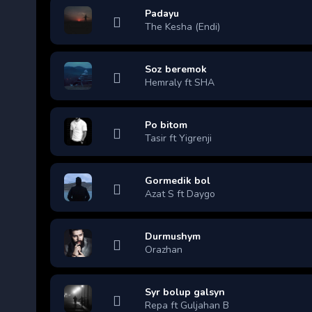
Padayu
The Kesha (Endi)
Soz beremok
Hemraly ft SHA
Po bitom
Tasir ft Yigrenji
Gormedik bol
Azat S ft Daygo
Durmushym
Orazhan
Syr bolup galsyn
Repa ft Guljahan B