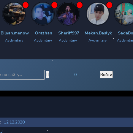
enow
Orazhan
Sheriff997
Mekan.Baslyk
SadaBoy
Chyra
ry
Aydymlary
Aydymlary
Aydymlary
Aydymlary
Ay
0
Войти
:
12.12.2020
23