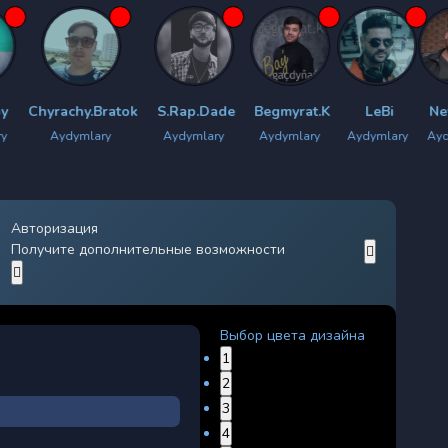
chy.Bratok
S.Rap.Dade
Begmyrat.K
LeBi
New Star
dymlary
Aydymlary
Aydymlary
Aydymlary
Aydymlary
A
Авторизация
Получите дополнительные возможности
Выбор цвета дизайна
1
2
3
4