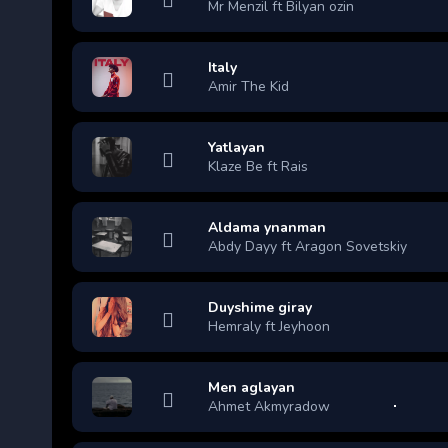
Mr Menzil ft Bilyan ozin
Italy
Amir The Kid
Yatlayan
Klaze Be ft Rais
Aldama ynanman
Abdy Dayy ft Aragon Sovetskiy
Duyshime giray
Hemraly ft Jeyhoon
Men aglayan
Ahmet Akmyradow