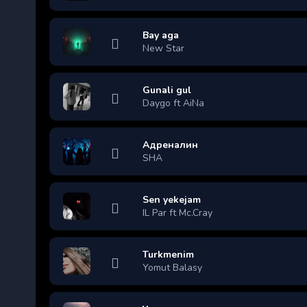
Bay aga
New Star
Gunali gul
Daygo ft AiNa
Адреналин
SHA
Sen yekejam
IL Par ft Mc.Cray
Turkmenim
Yomut Balasy