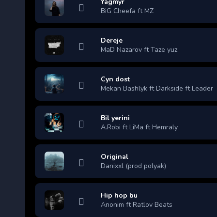
Yagmyr
BiG Cheefa ft MZ
Dereje
MaD Nazarov ft Taze yuz
Cyn dost
Mekan Bashlyk ft Darkside ft Leader
Bil yerini
A.Robi ft LiMa ft Hemraly
Original
Danixxl (prod polyak)
Hip hop bu
Anonim ft Ratlov Beats