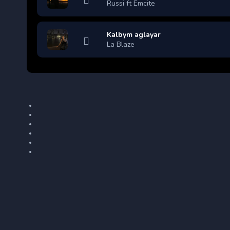
Russi ft Emcite
Kalbym aglayar
La Blaze