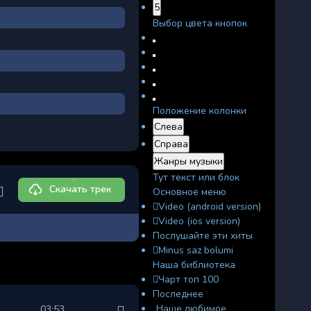
5
Выбор цвета кнопок
Положение колонки
Слева
Справа
Жанры музыки
Тут текст или блок
Скачать трек
Основное меню
Video (android version)
Video (ios version)
Послушайте эти хиты
Minus saz bolumi
Наша библиотека
Чарт топ 100
Последнее
Наше любимое
03:53