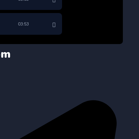
03:53
om