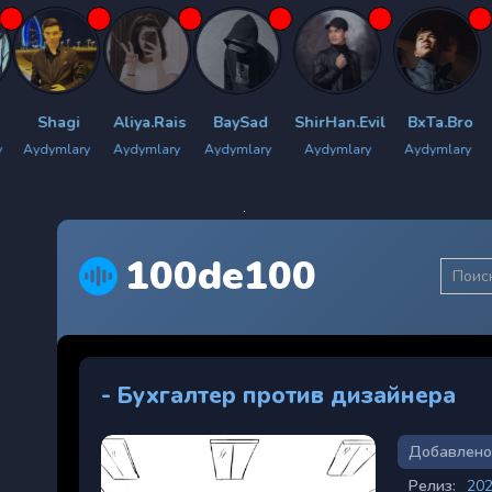
i
Aliya.Rais
BaySad
ShirHan.Evil
BxTa.Bro
Bilyan.m
ary
Aydymlary
Aydymlary
Aydymlary
Aydymlary
Aydymla
100de100
- Бухгалтер против дизайнера
Добавлено
Релиз:
20