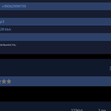
+99363999739
p3
28 kb/s
ельность:
320kb/s
3 mg