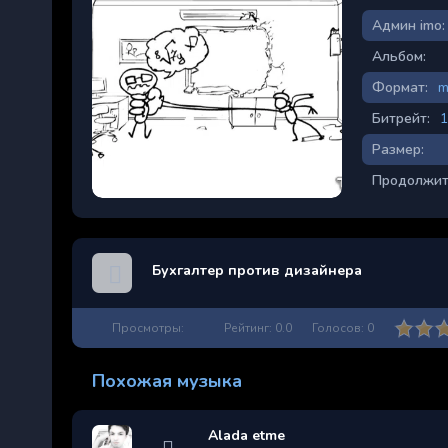
Админ imo:
Альбом:
Формат:
m
Битрейт:
1
Размер:
Продолжит
Бухгалтер против дизайнера
Просмотры:
Рейтинг:
0.0
Голосов:
0
Похожая музыка
Alada etme