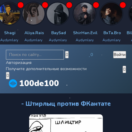
hagi
Aliya.Rais
BaySad
ShirHan.Evil
BxTa.Bro
Bilya
mlary
Aydymlary
Aydymlary
Aydymlary
Aydymlary
Aydy
0
Войти
Авторизация
Получите дополнительные возможности
100de100
- Штирлыц против ФКантате