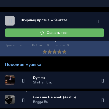
Штирлыц против ФКантате
Скачать трек
Просмотры:
Рейтинг:
0.0
Голосов:
0
Похожая музыка
Dymma
ShirHan Evil
Goresim Gelenok (Azat S)
Begga Bu