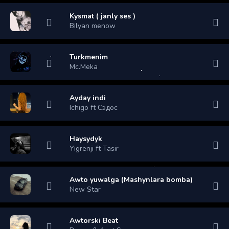
Kysmat ( janly ses )
Bilyan menow
Turkmenim
Mc.Meka
Ayday indi
Ichigo ft Сэдос
Haysydyk
Yigrenji ft Tasir
Awto yuwalga (Mashynlara bomba)
New Star
Awtorski Beat