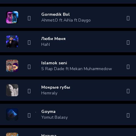
Gormedik Bol
Ahmet.O ft AiNa ft Daygo
Люби Меня
HaN
Islamok seni
S Rap Dade ft Mekan Muhammedow
Мокрые губы
Hemraly
Goyma
Yomut Balasy
Hazyna