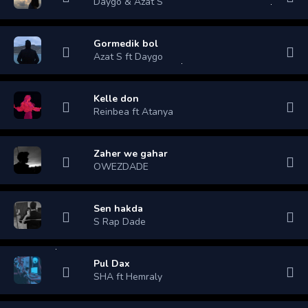
Daygo & Azat S
Gormedik bol
Azat S ft Daygo
Kelle don
Reinbea ft Atanya
Zaher we gahar
OWEZDADE
Sen hakda
S Rap Dade
Pul Dax
SHA ft Hemraly