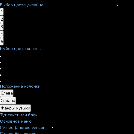
Выбор цвета дизайна
1
2
3
4
5
Выбор цвета кнопок
Положение колонки
Слева
Справа
Жанры музыки
Тут текст или блок
Основное меню
Video (android version)
Video (ios version)