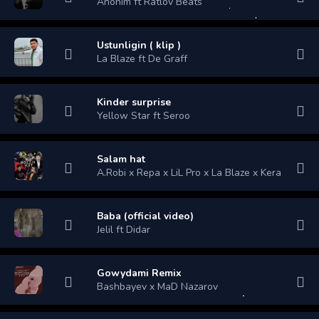
Anonim ft Ratlov Beats
Ustunligin ( klip )
La Blaze ft De Graff
Kinder surprise
Yellow Star ft Seroo
Salam hat
A.Robi x Repa x LiL Pro x La Blaze x Kera
Baba (official video)
Jelil ft Didar
Gowydami Remix
Bashbayev x MaD Nazarov