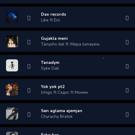
Dax records
Like ft Eni
Gujakla meni
Tanyshx dal ft Wepa Jumayew
Tanadym
Syke Dali
Yok yok pt2
Ichigo ft Сэдос ft Момин
Sen aglama ejemjan
Chyrachy Bratok
Esko bar