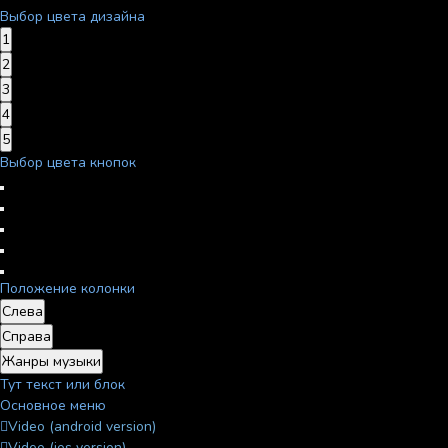
Выбор цвета дизайна
1
2
3
4
5
Выбор цвета кнопок
Положение колонки
Слева
Справа
Жанры музыки
Тут текст или блок
Основное меню
Video (android version)
Video (ios version)