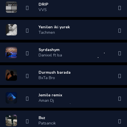
DRIP
VVS
Yenilen iki yurek
Tachmen
Syrdashym
Danixxl ft Isa
Durmush barada
BxTa Bro
Jemile remix
Aman Dj
Buz
Patsancik