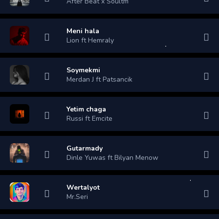
After Beat x Soultm
Meni hala
Lion ft Hemraly
Soymekmi
Merdan J ft Patsancik
Yetim chaga
Russi ft Emcite
Gutarmady
Dinle Yuwas ft Bilyan Menow
Wertalyot
Mr.Seri