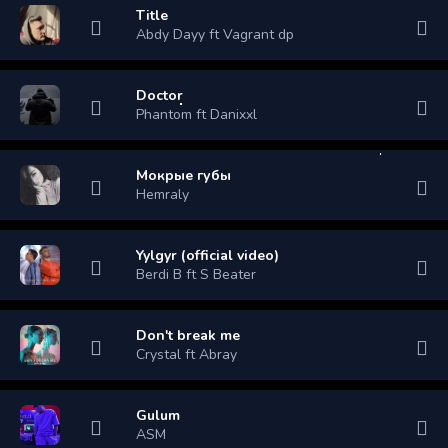
Title
Abdy Dayy ft Vagrant dp
Doctor
Phantom ft Danixxl
Мокрые губы
Hemraly
Yylgyr (official video)
Berdi B ft S Beater
Don't break me
Crystal ft Abray
Gulum
ASM