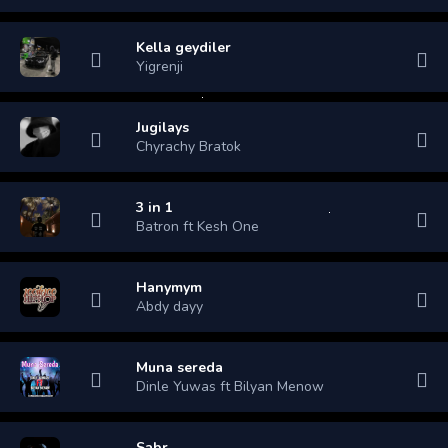
Kella geydiler
Yigrenji
Jugilays
Chyrachy Bratok
3 in 1
Batron ft Kesh One
Hanymym
Abdy dayy
Muna sereda
Dinle Yuwas ft Bilyan Menow
Sabr