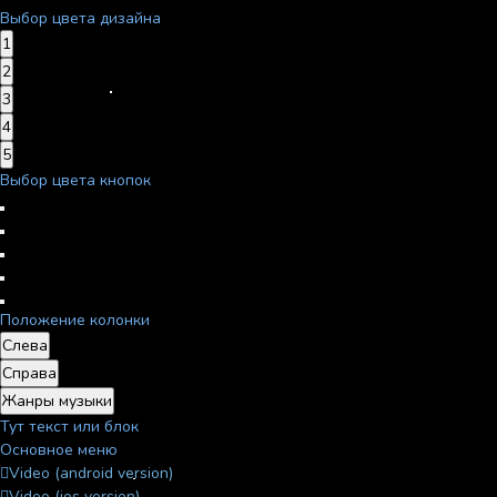
Выбор цвета дизайна
1
2
3
4
5
Выбор цвета кнопок
Положение колонки
Слева
Справа
Жанры музыки
Тут текст или блок
Основное меню
Video (android version)
Video (ios version)