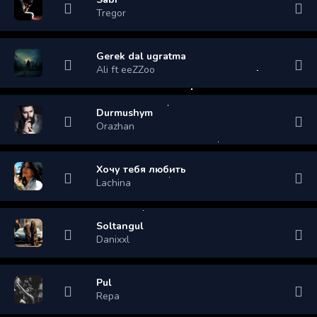
Tregor
Gerek dal ugratma
Ali ft eeZZoo
Durmushym
Orazhan
Хочу тебя любить
Lachina
Soltangul
Danixxl
Pul
Repa