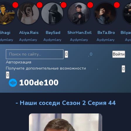
gi
Aliya.Rais
BaySad
ShirHan.Evil
BxTa.Bro
Bilyan.
lary
Aydymlary
Aydymlary
Aydymlary
Aydymlary
Aydyml
0
Войти
Авторизация
Получите дополнительные возможности
100de100
- Наши соседи Сезон 2 Серия 44