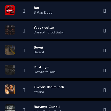
Jan
S Rap Dade
Yapyk yollar
Danixxl (prod Sulik)
Soygi
Belent
Dushdym
Dawut ft Rais
Owrenishdim indi
Aylara
Barymyz Gunali