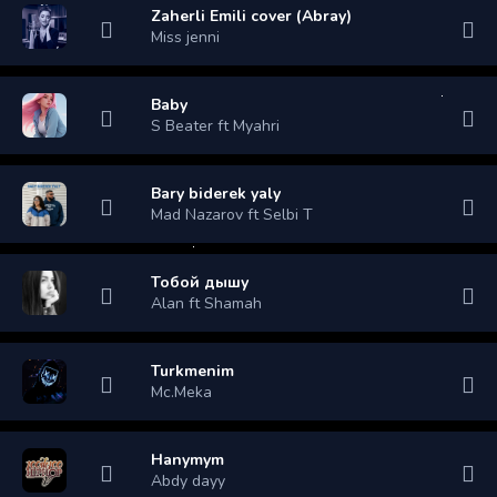
Zaherli Emili cover (Abray)
Miss jenni
Baby
S Beater ft Myahri
Bary biderek yaly
Mad Nazarov ft Selbi T
Тобой дышу
Alan ft Shamah
Turkmenim
Mc.Meka
Hanymym
Abdy dayy