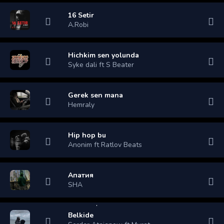
16 Setir
A.Robi
Hichkim sen yolunda
Syke dali ft S Beater
Gerek sen mana
Hemraly
Hip hop bu
Anonim ft Ratlov Beats
Апатия
SHA
Belkide