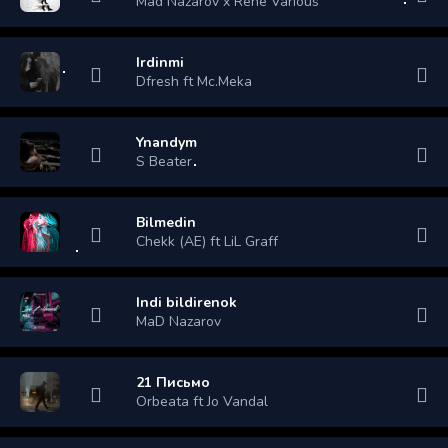
Mad Nazarov x Rene Various
Irdinmi
Dfresh ft Mc.Meka
Ynandym
S Beater
Bilmedin
Chekk (AE) ft LiL Graff
Indi bildirenok
MaD Nazarov
21 Письмо
Orbeata ft Jo Vandal