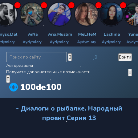
x.Dal
AiNa
Arsi.Muslim
MeLHeM
Lachina
Yunus.H
lary
Aydymlary
Aydymlary
Aydymlary
Aydymlary
Aydymlary
0
Войти
Авторизация
Получите дополнительные возможности
100de100
- Диалоги о рыбалке. Народный
проект Серия 13