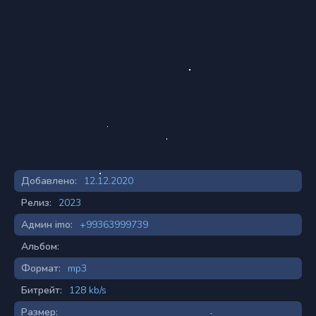
Добавлено:
12.12.2020
Релиз:
2023
Админ imo:
+99363999739
Альбом:
Формат:
mp3
Битрейт:
128 kb/s
Размер: