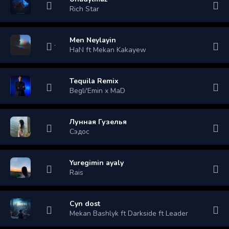
Rich Star
Men Neylayin
HaN ft Mekan Kakayew
Tequila Remix
Begli'Emin x MaD
Лунная Гузелья
Сэдос
Yuregimin ayaly
Rais
Cyn dost
Mekan Bashlyk ft Darkside ft Leader