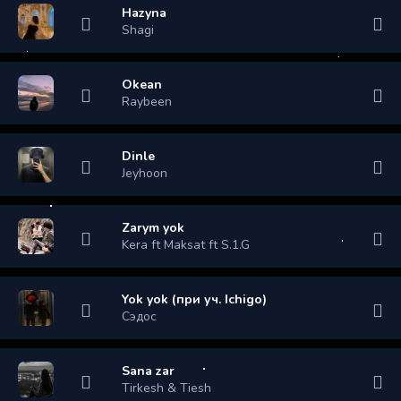
Hazyna
Shagi
Okean
Raybeen
Dinle
Jeyhoon
Zarym yok
Kera ft Maksat ft S.1.G
Yok yok (при уч. Ichigo)
Сэдос
Sana zar
Tirkesh & Tiesh