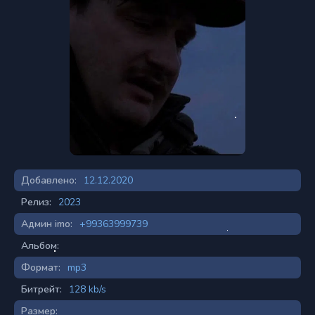
Добавлено:
12.12.2020
Релиз:
2023
Админ imo:
+99363999739
Альбом:
Формат:
mp3
Битрейт:
128 kb/s
Размер: