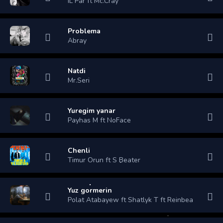
IL Par ft Mc.Cray
Problema
Abray
Natdi
Mr.Seri
Yuregim yanar
Payhas M ft NoFace
Chenli
Timur Orun ft S Beater
Yuz gormerin
Polat Atabayew ft Shatlyk T ft Reinbea