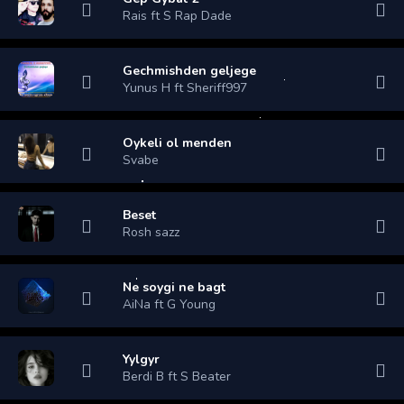
Rais ft S Rap Dade
Gechmishden geljege
Yunus H ft Sheriff997
Oykeli ol menden
Svabe
Beset
Rosh sazz
Ne soygi ne bagt
AiNa ft G Young
Yylgyr
Berdi B ft S Beater