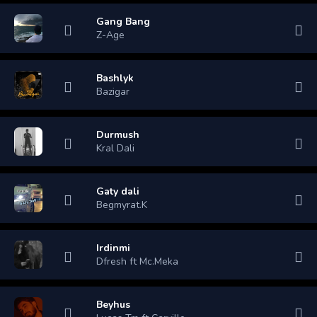
Gang Bang
Z-Age
Bashlyk
Bazigar
Durmush
Kral Dali
Gaty dali
Begmyrat.K
Irdinmi
Dfresh ft Mc.Meka
Beyhus