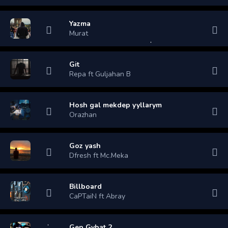
Yazma
Murat
Git
Repa ft Guljahan B
Hosh gal mekdep yyllarym
Orazhan
Goz yash
Dfresh ft Mc.Meka
Billboard
CaPTaiN ft Abray
Gep Gybat 2