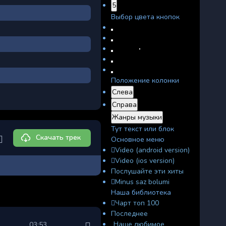
5
Выбор цвета кнопок
Положение колонки
Слева
Справа
Жанры музыки
Тут текст или блок
Скачать трек
Основное меню
Video (android version)
Video (ios version)
Послушайте эти хиты
Minus saz bolumi
Наша библиотека
Чарт топ 100
Последнее
Наше любимое
03:53