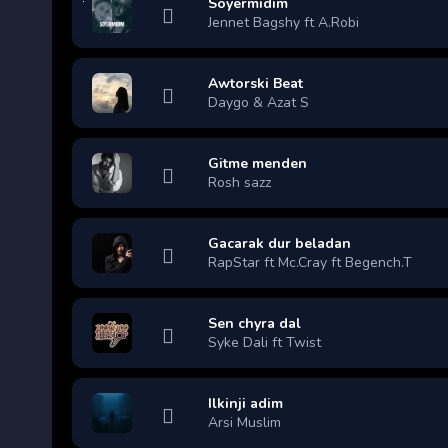
Soyermidim
Jennet Bagshy ft A.Robi
Awtorski Beat
Daygo & Azat S
Gitme menden
Rosh sazz
Gacarak dur beladan
RapStar ft Mc.Cray ft Begench.T
Sen chyra dal
Syke Dali ft Twist
Ilkinji adim
Arsi Muslim