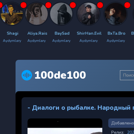
Aliya.Rais
BaySad
ShirHan.Evil
BxTa.Bro
Bilyan.men
Aydymlary
Aydymlary
Aydymlary
Aydymlary
Aydymlary
100de100
- Диалоги о рыбалке. Народный 
Добавлено
Релиз:
20