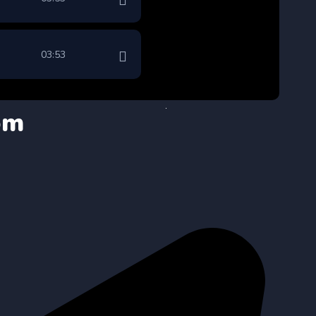
03:53
om