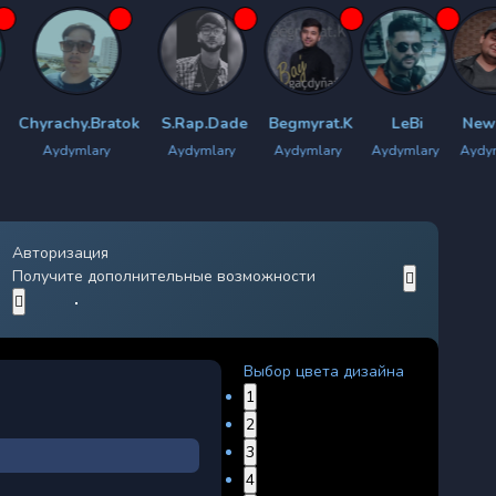
y.Bratok
S.Rap.Dade
Begmyrat.K
LeBi
New Star
L
lary
Aydymlary
Aydymlary
Aydymlary
Aydymlary
Ayd
Авторизация
Получите дополнительные возможности
Выбор цвета дизайна
1
2
3
4