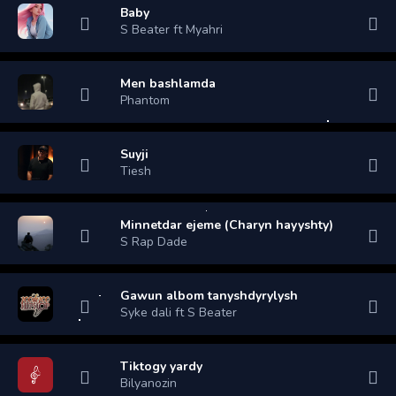
Baby
S Beater ft Myahri
Men bashlamda
Phantom
Suyji
Tiesh
Minnetdar ejeme (Charyn hayyshty)
S Rap Dade
Gawun albom tanyshdyrylysh
Syke dali ft S Beater
Tiktogy yardy
Bilyanozin