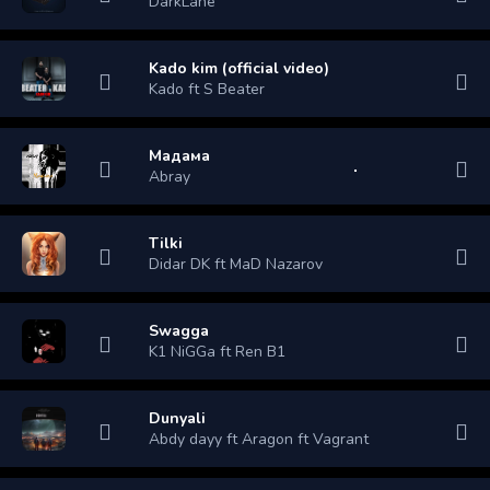
DarkLane
Kado kim (official video)
Kado ft S Beater
Мадама
Abray
Tilki
Didar DK ft MaD Nazarov
Swagga
K1 NiGGa ft Ren B1
Dunyali
Abdy dayy ft Aragon ft Vagrant