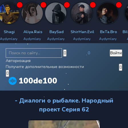
agi
Aliya.Rais
BaySad
ShirHan.Evil
BxTa.Bro
Bilyan
mlary
Aydymlary
Aydymlary
Aydymlary
Aydymlary
Aydy
0
Войти
Авторизация
Получите дополнительные возможности
100de100
- Диалоги о рыбалке. Народный
проект Серия 62