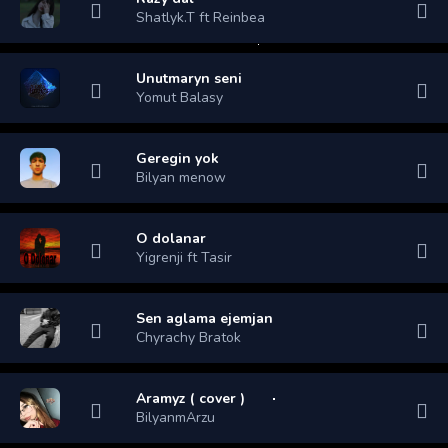
Shatlyk.T ft Reinbea
Unutmaryn seni
Yomut Balasy
Geregin yok
Bilyan menow
O dolanar
Yigrenji ft Tasir
Sen aglama ejemjan
Chyrachy Bratok
Aramyz ( cover )
BilyanmArzu