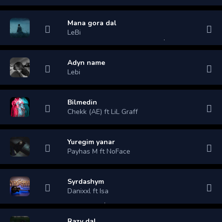
Mana gora dal
LeBi
Adyn name
Lebi
Bilmedin
Chekk (AE) ft LiL Graff
Yuregim yanar
Payhas M ft NoFace
Syrdashym
Danixxl ft Isa
Razy dal