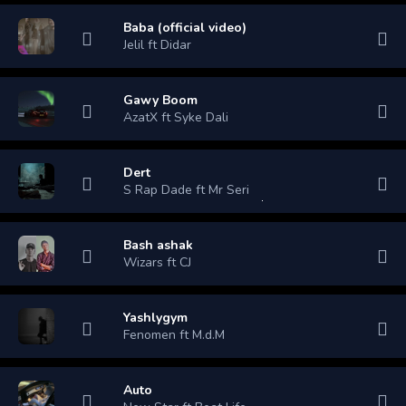
Baba (official video)
Jelil ft Didar
Gawy Boom
AzatX ft Syke Dali
Dert
S Rap Dade ft Mr Seri
Bash ashak
Wizars ft CJ
Yashlygym
Fenomen ft M.d.M
Auto