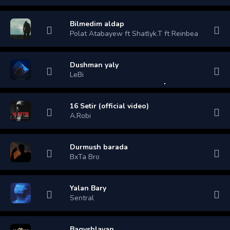
Bilmedim aldap
Polat Atabayew ft Shatlyk.T ft Reinbea
Dushman yaly
LeBi
16 Setir (official video)
A.Robi
Durmush barada
BxTa Bro
Yalan Bary
Sentral
Bagyshlayan