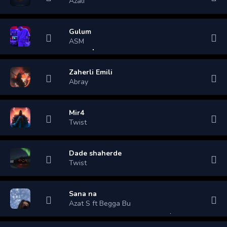
Azali
Gulum
ASM
Zaherli Emili
Abray
Mir4
Twist
Dade shaherde
Twist
Sana na
Azat S ft Begga Bu