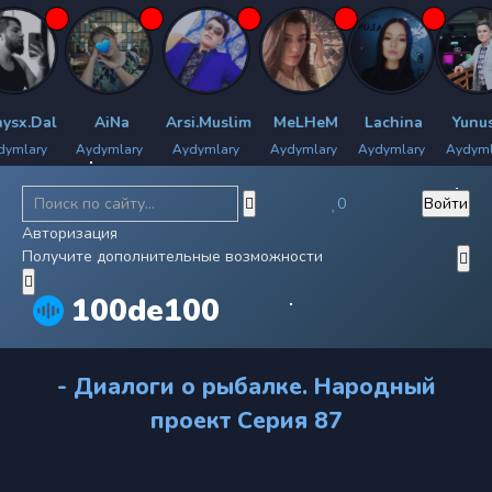
x.Dal
AiNa
Arsi.Muslim
MeLHeM
Lachina
Yunus.H
lary
Aydymlary
Aydymlary
Aydymlary
Aydymlary
Aydymlar
0
Войти
Авторизация
Получите дополнительные возможности
100de100
- Диалоги о рыбалке. Народный
проект Серия 87