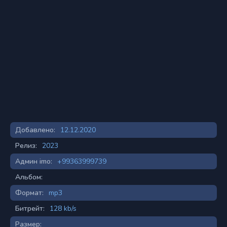
Добавлено:
12.12.2020
Релиз:
2023
Админ imo:
+99363999739
Альбом:
Формат:
mp3
Битрейт:
128 kb/s
Размер: