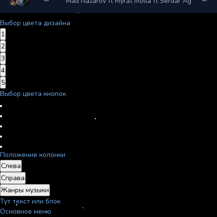
Mad Nazarov ft Myrat molla ft Serdar Agali
Выбор цвета дизайна
1
2
3
4
5
Выбор цвета кнопок
Положение колонки
Слева
Справа
Жанры музыки
Тут текст или блок
Основное меню