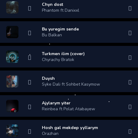
Chyn dost
Phantom ft Danixxl
Bu yuregim sende
Bu Balkan
Turkmen ilim (cover)
Chyrachy Bratok
Duysh
Syke Dali ft Sohbet Kasymow
Ajylarym yiter
Reinbea ft Polat Atabayew
Hosh gal mekdep yyllarym
Orazhan