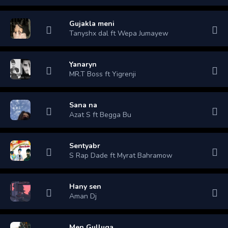
Gujakla meni
Tanyshx dal ft Wepa Jumayew
Yanaryn
MR.T Boss ft Yigrenji
Sana na
Azat S ft Begga Bu
Sentyabr
S Rap Dade ft Myrat Bahramow
Hany sen
Aman Dj
Men Gulluga