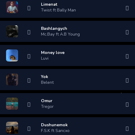
Limenat
Twist ft Bally Man
Bashlangych
Mc.Bay ft A.B Young
Money love
Luvi
Yok
Belent
Omur
Tregor
Dushunemok
F.S.K ft Sancxo