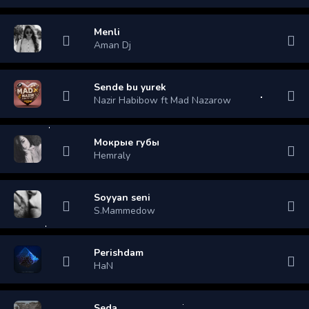
Menli
Aman Dj
Sende bu yurek
Nazir Habibow ft Mad Nazarow
Мокрые губы
Hemraly
Soyyan seni
S.Mammedow
Perishdam
HaN
Seda