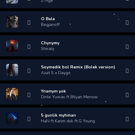
Z-Age
O Bala
Begjanoff
Chynymy
Shiraly
Soymedik bol Remix (Bolek version)
Azat S x Daygo
Ynamym yok
Dinle Yuwas ft Bilyan Menow
5 gunlik myhman
HaN ft Karim dsk ft G Young