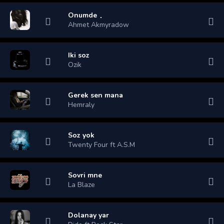
Onumde
Ahmet Akmyradow
Iki soz
Ozik
Gerek sen mana
Hemraly
Soz yok
Twenty Four ft A.S.M
Sovri mne
La Blaze
Dolanay yar