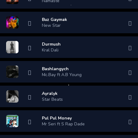
Namaste
Buz Gaymak
New Star
Durmush
Kral Dali
Bashlangych
Mc.Bay ft A.B Young
Ayralyk
Star Beats
Pul Pul Money
Mr Seri ft S Rap Dade