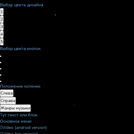
Выбор цвета дизайна
1
2
3
4
5
Выбор цвета кнопок
Положение колонки
Слева
Справа
Жанры музыки
Тут текст или блок
Основное меню
Video (android version)
Video (ios version)