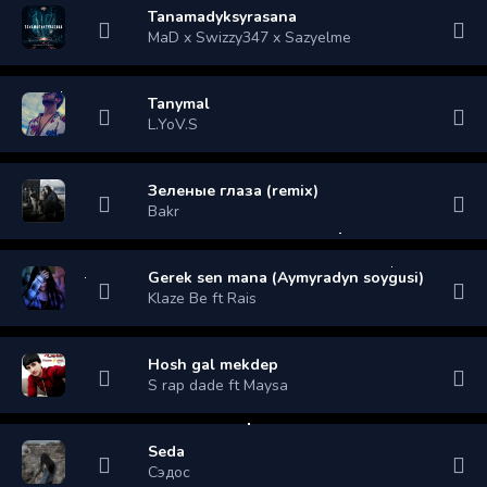
Tanamadyksyrasana
MaD x Swizzy347 x Sazyelme
Tanymal
L.YoV.S
Зеленые глаза (remix)
Bakr
Gerek sen mana (Aymyradyn soygusi)
Klaze Be ft Rais
Hosh gal mekdep
S rap dade ft Maysa
Seda
Сэдос