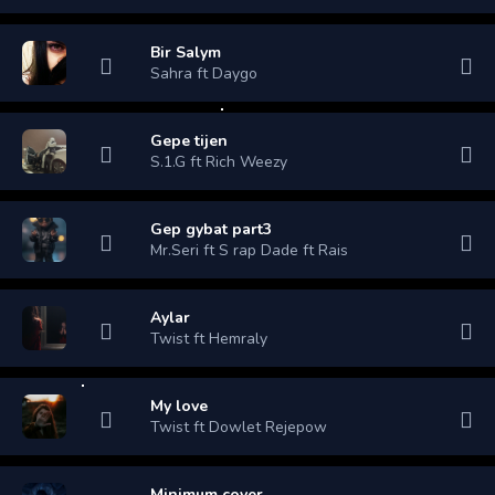
Bir Salym
Sahra ft Daygo
Gepe tijen
S.1.G ft Rich Weezy
Gep gybat part3
Mr.Seri ft S rap Dade ft Rais
Aylar
Twist ft Hemraly
My love
Twist ft Dowlet Rejepow
Minimum cover