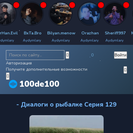
n.Evil
BxTa.Bro
Bilyan.menow
Orazhan
Sheriff997
Mek
mlary
Aydymlary
Aydymlary
Aydymlary
Aydymlary
A
0
Войти
Авторизация
Получите дополнительные возможности
100de100
- Диалоги о рыбалке Серия 129