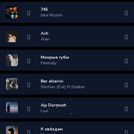
745
Iska Muslim
Ach
Alan
Мокрые губы
Hemraly
Ber ellerini
Shirhan (Evil) ft Stalker
Ajy Durmush
Luvi
К звёздам