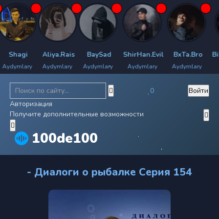
hagi
Aliya.Rais
BaySad
ShirHan.Evil
BxTa.Bro
Bilya
ymlary
Aydymlary
Aydymlary
Aydymlary
Aydymlary
Aydy
0
Войти
Авторизация
Получите дополнительные возможности
100de100
- Диалоги о рыбалке Серия 154