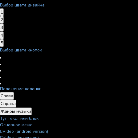
Выбор цвета дизайна
1
2
3
4
5
Выбор цвета кнопок
Положение колонки
Слева
Справа
Жанры музыки
Тут текст или блок
Основное меню
Video (android version)
Video (ios version)