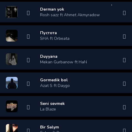
Derman yok
Rosh sazz ft Ahmet Akmyradow
Пустота
SHA ft Orbeata
Duyyana
Mekan Gurbanow ft HaN
Gormedik bol
Azat S ft Daygo
Seni sevmek
La Blaze
Bir Salym