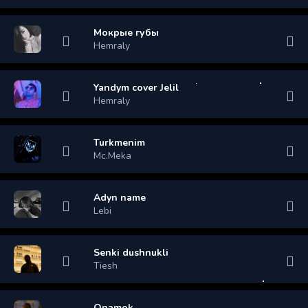
Мокрые губы
Hemraly
Yandym cover Jelil
Hemraly
Turkmenim
Mc.Meka
Adyn name
Lebi
Senki dushnukli
Tiesh
Onamok