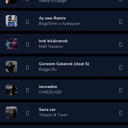
Sahra ft Daygo
Ay saw Remix
Begli'Emin x Aydayozin
Indi bildirenok
MaD Nazarov
Goresim Gelenok (Azat S)
Begga Bu
Jennedim
OWEZDADE
Sana zar
Tirkesh & Tiesh