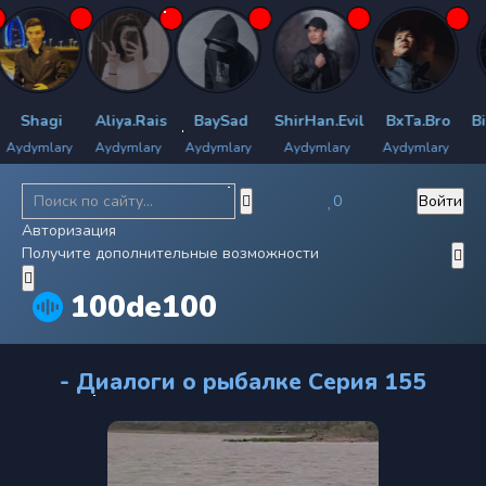
Shagi
Aliya.Rais
BaySad
ShirHan.Evil
BxTa.Bro
Bil
ydymlary
Aydymlary
Aydymlary
Aydymlary
Aydymlary
Ay
0
Войти
Авторизация
Получите дополнительные возможности
100de100
- Диалоги о рыбалке Серия 155