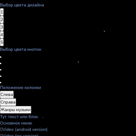
Выбор цвета дизайна
1
2
3
4
5
Выбор цвета кнопок
Положение колонки
Слева
Справа
Жанры музыки
Тут текст или блок
Основное меню
Video (android version)
Video (ios version)