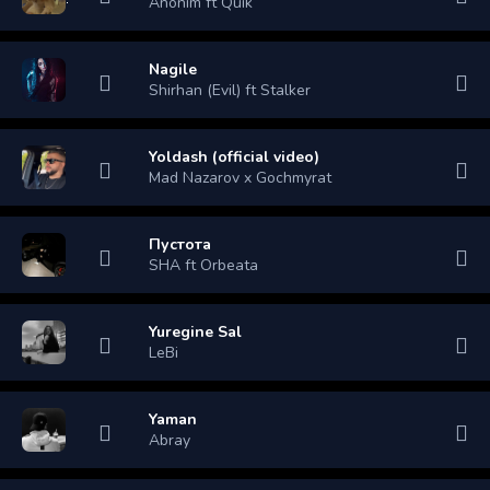
Anonim ft Quik
Nagile
Shirhan (Evil) ft Stalker
Yoldash (official video)
Mad Nazarov x Gochmyrat
Пустота
SHA ft Orbeata
Yuregine Sal
LeBi
Yaman
Abray