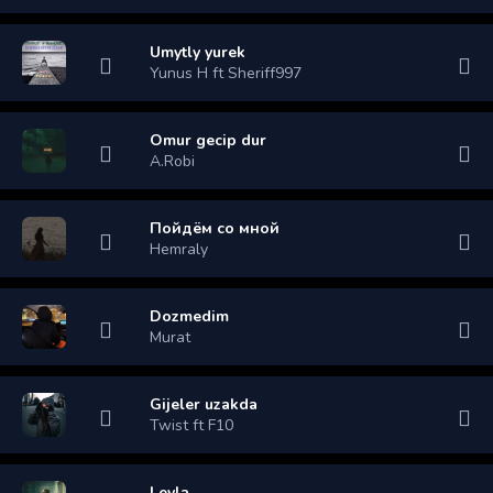
Umytly yurek
Yunus H ft Sheriff997
Omur gecip dur
A.Robi
Пойдём со мной
Hemraly
Dozmedim
Murat
Gijeler uzakda
Twist ft F10
Leyla