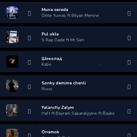
Muna sereda
Dinle Yuwas ft Bilyan Menow
Pul okla
S Rap Dade ft Mr Seri
Шоколад
Kabo
Sonky demime chenli
Russi
Yalanchy Zalym
HaN ft Bayram Saparalyyew ft Bayko
Onamok