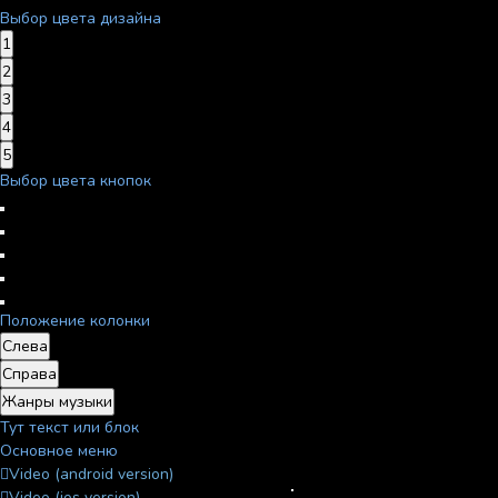
Выбор цвета дизайна
1
2
3
4
5
Выбор цвета кнопок
Положение колонки
Слева
Справа
Жанры музыки
Тут текст или блок
Основное меню
Video (android version)
Video (ios version)