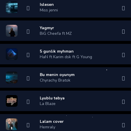
Islesen
Miss jenni
Yagmyr
BiG Cheefa ft MZ
5 gunlik myhman
HaN ft Karim dsk ft G Young
Bu menin oyunym
Chyrachy Bratok
Lyublu tebya
La Blaze
Lalam cover
Hemraly