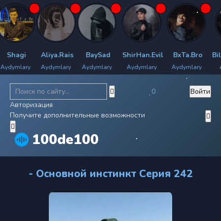
Shagi
Aliya.Rais
BaySad
ShirHan.Evil
BxTa.Bro
Bily
dymlary
Aydymlary
Aydymlary
Aydymlary
Aydymlary
Ayd
0
Войти
Авторизация
Получите дополнительные возможности
100de100
- Основной инстинкт Серия 242