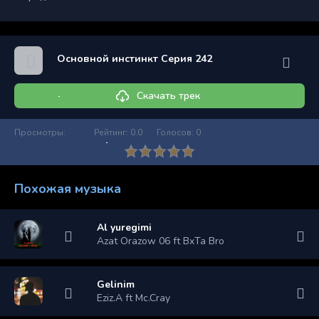
Основной инстинкт Серия 242
Скачать трек
Просмотры:
Рейтинг:
0.0
Голосов:
0
Похожая музыка
Al yuregimi
Azat Orazow 06 ft BxTa Bro
Gelinim
Eziz.A ft Mc.Cray