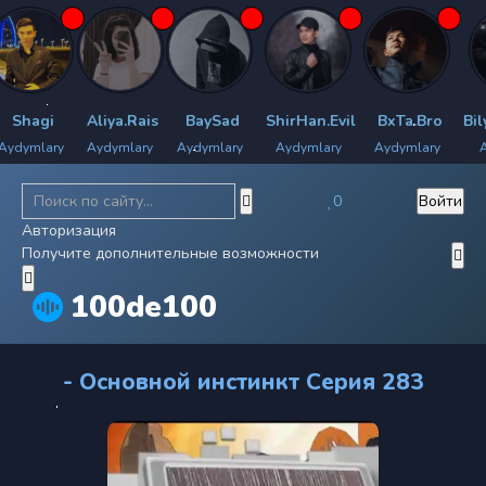
hagi
Aliya.Rais
BaySad
ShirHan.Evil
BxTa.Bro
Bilya
mlary
Aydymlary
Aydymlary
Aydymlary
Aydymlary
Aydy
0
Войти
Авторизация
Получите дополнительные возможности
100de100
- Основной инстинкт Серия 283