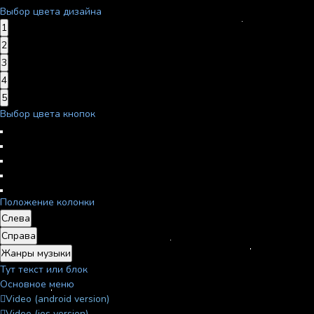
Выбор цвета дизайна
1
2
3
4
5
Выбор цвета кнопок
Положение колонки
Слева
Справа
Жанры музыки
Тут текст или блок
Основное меню
Video (android version)
Video (ios version)