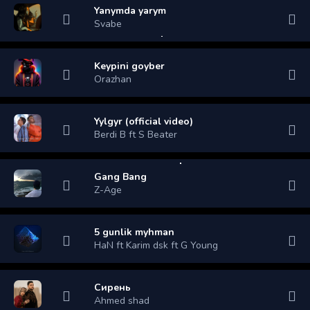
Yanymda yarym
Svabe
Keypini goyber
Orazhan
Yylgyr (official video)
Berdi B ft S Beater
Gang Bang
Z-Age
5 gunlik myhman
HaN ft Karim dsk ft G Young
Сирень
Ahmed shad