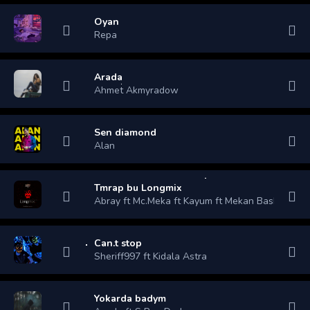
Oyan
Repa
Arada
Ahmet Akmyradow
Sen diamond
Alan
Tmrap bu Longmix
Abray ft Mc.Meka ft Kayum ft Mekan Bashlyk ft In
Can.t stop
Sheriff997 ft Kidala Astra
Yokarda badym