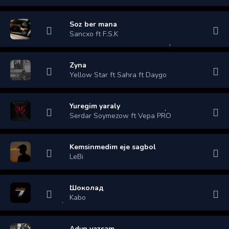
Soz ber mana
Sancxo ft F.S.K
Zyna
Yellow Star ft Sahra ft Daygo
Yuregim yaraly
Serdar Soymezow ft Vepa PRO
Kemsinmedim eje sagbol
LeBi
Шоколад
Kabo
Adyn yazsam