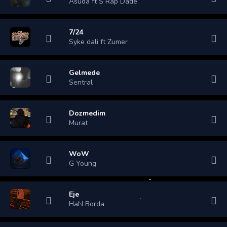
Asuda ft S Rap Dade
7/24
Syke dali ft Zumer
Gelmede
Sentral
Dozmedim
Murat
WoW
G Young
Eje
HaN Borda