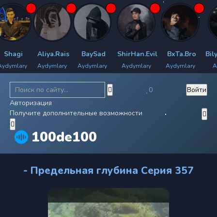
hagi
Aliya.Rais
BaySad
ShirHan.Evil
BxTa.Bro
Bilya
ymlary
Aydymlary
Aydymlary
Aydymlary
Aydymlary
Aydy
0
Войти
Авторизация
Получите дополнительные возможности
100de100
- Предельная глубина Серия 357