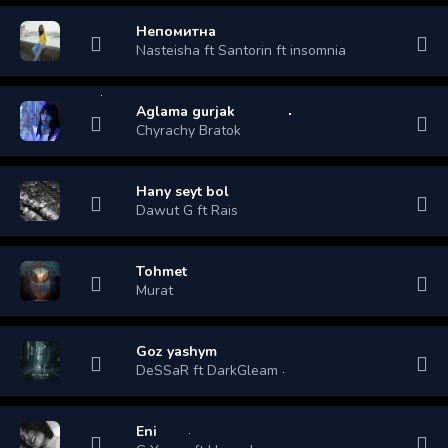
Непомитна
Nasteisha ft Santorin ft insomnia
Aglama gurjak
Chyrachy Bratok
Hany seyt bol
Dawut G ft Rais
Tohmet
Murat
Goz yashym
DeSSaR ft DarkGleam
Eni