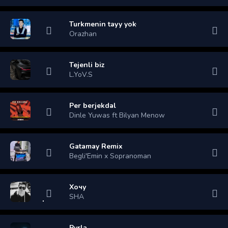
Turkmenin tayy yok
Orazhan
Tejenli biz
L.YoV.S
Per berjekdal
Dinle Yuwas ft Bilyan Menow
Gatamay Remix
Begli'Emin x Sopranoman
Хочу
SHA
Pyrla