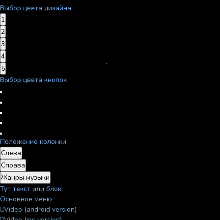
Выбор цвета дизайна
1
2
3
4
5
Выбор цвета кнопок
Положение колонки
Слева
Справа
Жанры музыки
Тут текст или блок
Основное меню
Video (android version)
Video (ios version)