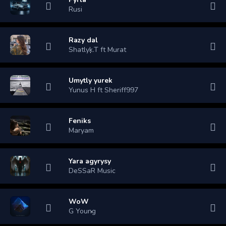
Rusi
Razy dal
Shatlyk.T ft Murat
Umytly yurek
Yunus H ft Sheriff997
Feniks
Maryam
Yara agyrysy
DeSSaR Music
WoW
G Young