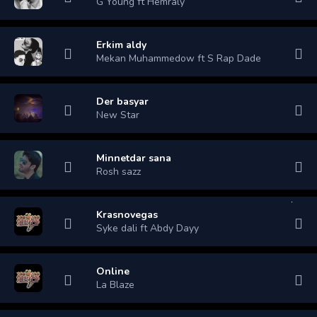
G Young ft Hemraly
Erkim aldy
Mekan Muhammedow ft S Rap Dade
Der basyar
New Star
Minnetdar sana
Rosh sazz
Krasnovegas
Syke dali ft Abdy Dayy
Online
La Blaze