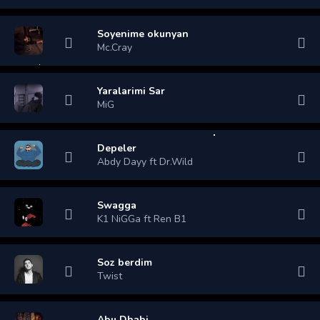
Soyenime okunyan
Mc.Cray
Yaralarimi Sar
MiG
Depeler
Abdy Dayy ft Dr.Wild
Swagga
K1 NiGGa ft Ren B1
Soz berdim
Twist
Abu Dhabi