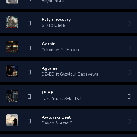
BilyanmArzu
Pulyn hossary
S Rap Dade
Gorsin
Yekemen ft Draken
Aglama
DZ-ED ft Gyzylgul Babayewa
I.S.E.E
Taze Yuz ft Syke Dali
Awtorski Beat
Daygo & Azat S