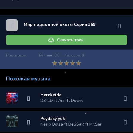
Мир подводной охоты Серия 369
Скачать трек
Просмотры:
Рейтинг:
0.0
Голосов:
0
Похожая музыка
Hereketde
DZ-ED ft Arsi ft Dowik
Peydasy yok
Nesip Bolsa ft DeSSaR ft Mr.Seri