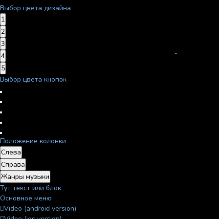
Выбор цвета дизайна
1
2
3
4
5
Выбор цвета кнопок
Положение колонки
Слева
Справа
Жанры музыки
Тут текст или блок
Основное меню
Video (android version)
Video (ios version)