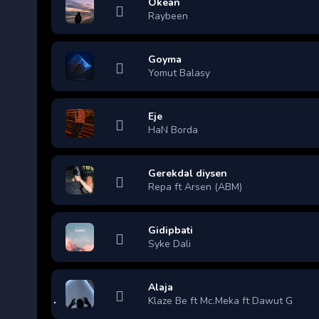
Okean
Raybeen
Goyma
Yomut Balasy
Eje
HaN Borda
Gerekdal diysen
Repa ft Arsen (ABM)
Gidipbati
Syke Dali
Alaja
Klaze Be ft Mc.Meka ft Dawut G