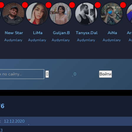
LiMa
Guljan.B
Tanysx.Dal
AiNa
Arsi.Muslim
Aydymlary
Aydymlary
Aydymlary
Aydymlary
Aydymlary
0
Войти
76
:
12.12.2020
23