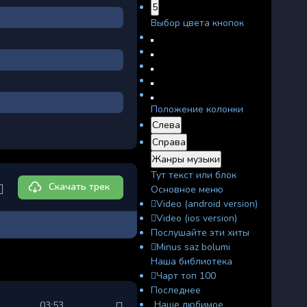
5
Выбор цвета кнопок
Положение колонки
Слева
Справа
Жанры музыки
Тут текст или блок
Скачать трек
Основное меню
Video (android version)
Video (ios version)
Послушайте эти хиты
Minus saz bolumi
Наша библиотека
Чарт топ 100
Последнее
Наше любимое
03:53