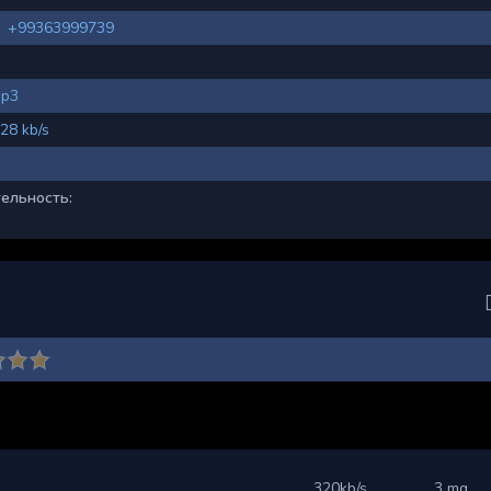
+99363999739
p3
28 kb/s
ельность:
320kb/s
3 mg