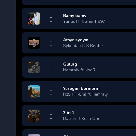
Bamy bamy
Yunus H ft Sheriff997
Atsyz aydym
Syke dali ft S Beater
Gutlag
Hemraly ft NooR
Yuregim bermerin
NzS (Ti-Em) ft Hemraly
3 in 1
Batron ft Kesh One