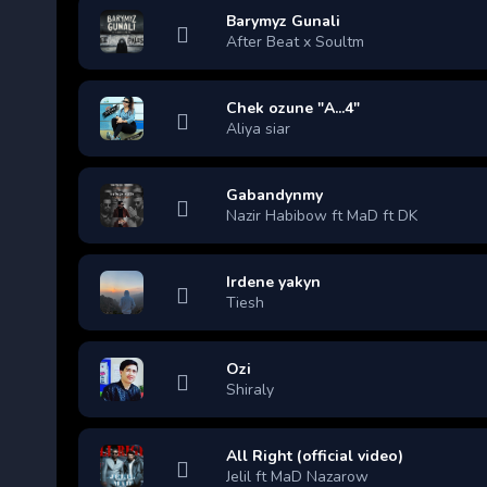
Barymyz Gunali
After Beat x Soultm
Chek ozune "A...4"
Aliya siar
Gabandynmy
Nazir Habibow ft MaD ft DK
Irdene yakyn
Tiesh
Ozi
Shiraly
All Right (official video)
Jelil ft MaD Nazarow