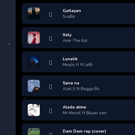
Gutlayan
SvaBe
Italy
Amir The Kid
Lunalik
Meylis H ft LeBi
Sana na
Azat S ft Begga Bu
Alada etme
Mr Menzil ft Bilyan ozin
Dam Dam rap (cover)