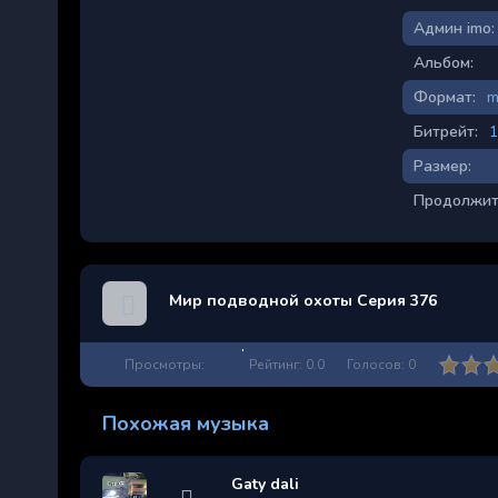
Админ imo:
Альбом:
Формат:
m
Битрейт:
1
Размер:
Продолжит
Мир подводной охоты Серия 376
Просмотры:
Рейтинг:
0.0
Голосов:
0
Похожая музыка
Gaty dali