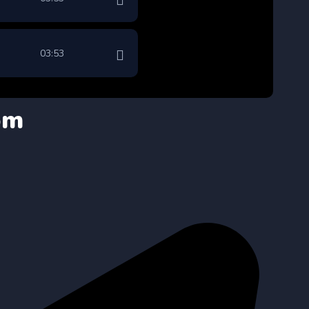
03:53
om