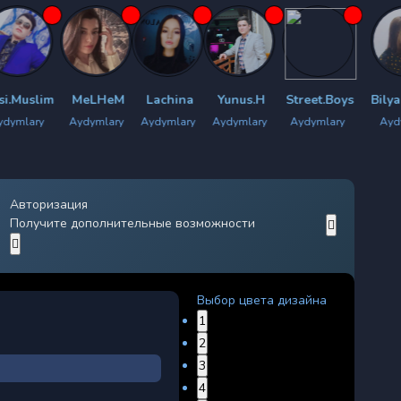
MeLHeM
Lachina
Yunus.H
Street.Boys
BilyanmArzu
R
Aydymlary
Aydymlary
Aydymlary
Aydymlary
Aydymlary
A
Авторизация
Получите дополнительные возможности
Выбор цвета дизайна
1
2
3
4