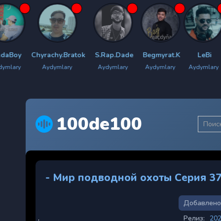
yrachy.Bratok
S.Rap.Dade
Begmyrat.K
LeBi
New Star
Aydymlary
Aydymlary
Aydymlary
Aydymlary
Aydymlary
100de100
- Мир подводной охоты Серия 3
Добавлено
Релиз:
20