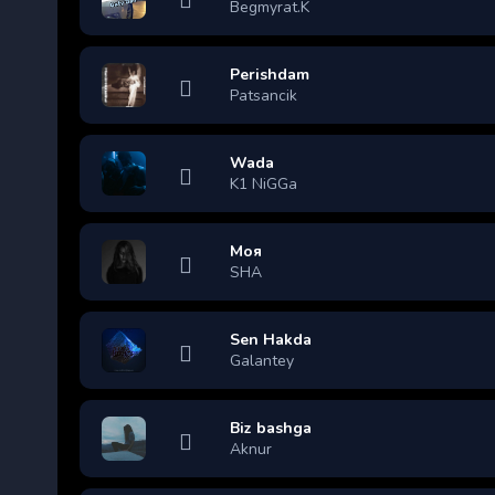
Begmyrat.K
Perishdam
Patsancik
Wada
K1 NiGGa
Моя
SHA
Sen Hakda
Galantey
Biz bashga
Aknur