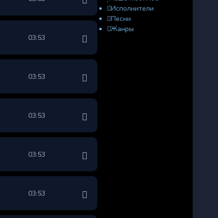
Исполнители
Песни
Жанры
03:53
03:53
03:53
03:53
03:53