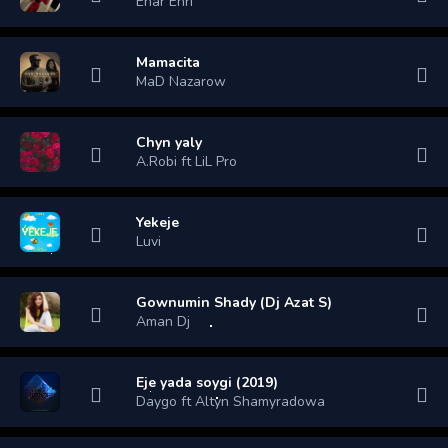
Enar Enri
Mamacita
MaD Nazarow
Chyn yaly
A.Robi ft LiL Pro
Yekeje
Luvi
Gownumin Shady (Dj Azat S)
Aman Dj
Eje yada soygi (2019)
Daygo ft Altyn Shamyradowa