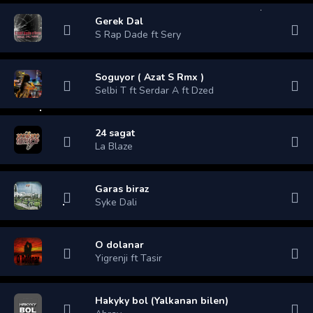
Gerek Dal
S Rap Dade ft Sery
Soguyor ( Azat S Rmx )
Selbi T ft Serdar A ft Dzed
24 sagat
La Blaze
Garas biraz
Syke Dali
O dolanar
Yigrenji ft Tasir
Hakyky bol (Yalkanan bilen)