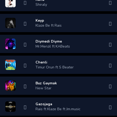
Shiraly
Keyp
Klaze Be ft Rais
Diymedi Diyme
Mr.Menzil ft KABeats
Chenli
Timur Orun ft S Beater
Buz Gaymak
New Star
Gazojaga
Rais ft Klaze Be ft Jm.music