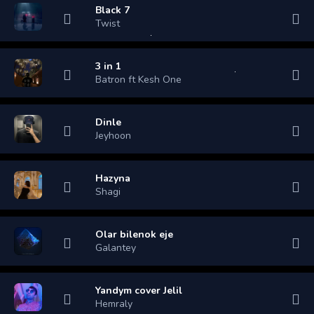
Black 7
Twist
3 in 1
Batron ft Kesh One
Dinle
Jeyhoon
Hazyna
Shagi
Olar bilenok eje
Galantey
Yandym cover Jelil
Hemraly