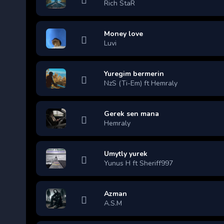
Rich StaR
Money love
Luvi
Yuregim bermerin
NzS (Ti-Em) ft Hemraly
Gerek sen mana
Hemraly
Umytly yurek
Yunus H ft Sheriff997
Azman
A.S.M