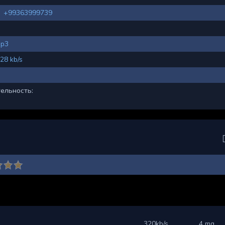
+99363999739
p3
28 kb/s
ельность:
320kb/s
4 mg