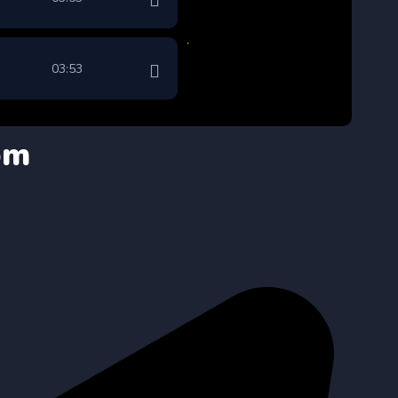
03:53
om