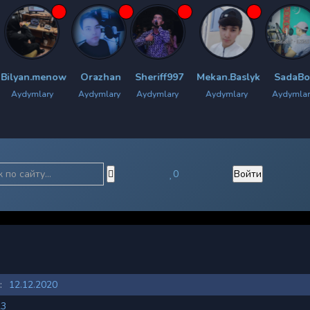
now
Orazhan
Sheriff997
Mekan.Baslyk
SadaBoy
Chyrac
y
Aydymlary
Aydymlary
Aydymlary
Aydymlary
Ayd
0
Войти
:
12.12.2020
23