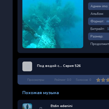
Админ imo:
Альбом:
Формат:
m
Битрейт:
1
Размер:
Продолжит
Под водой с… Серия 526
Просмотры:
Рейтинг:
0.0
Голосов:
0
Похожая музыка
Etdin edenini