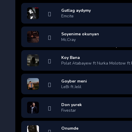
Gutlag aydymy
Emcite
Soyenime okunyan
Mc.Cray
Koy Bana
Polat Atabayew ft Nurka Molotow ft
Goyber meni
LeBi ft Jelil
Don yurek
Fivestar
Onumde