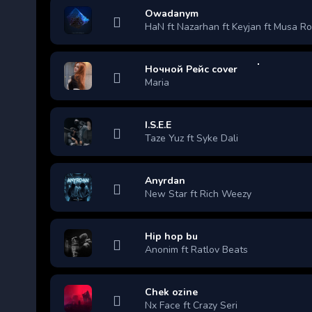
Owadanym
HaN ft Nazarhan ft Keyjan ft Musa R
Ночной Рейс cover
Maria
I.S.E.E
Taze Yuz ft Syke Dali
Anyrdan
New Star ft Rich Weezy
Hip hop bu
Anonim ft Ratlov Beats
Chek ozine
Nx Face ft Crazy Seri