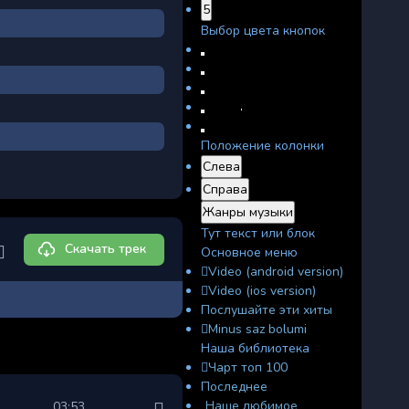
5
Выбор цвета кнопок
Положение колонки
Слева
Справа
Жанры музыки
Тут текст или блок
Скачать трек
Основное меню
Video (android version)
Video (ios version)
Послушайте эти хиты
Minus saz bolumi
Наша библиотека
Чарт топ 100
Последнее
Наше любимое
03:53