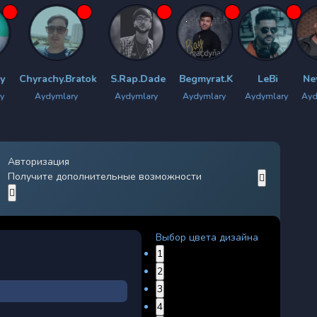
hy.Bratok
S.Rap.Dade
Begmyrat.K
LeBi
New Star
ymlary
Aydymlary
Aydymlary
Aydymlary
Aydymlary
Ay
Авторизация
Получите дополнительные возможности
Выбор цвета дизайна
1
2
3
4