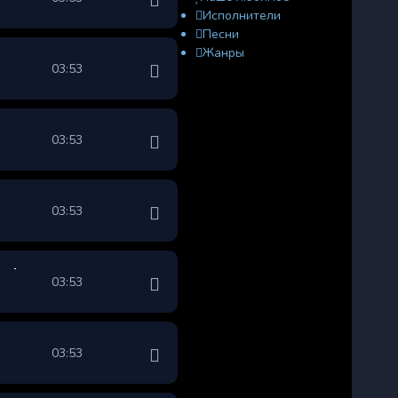
Исполнители
Песни
Жанры
03:53
03:53
03:53
03:53
03:53