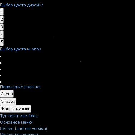
Выбор цвета дизайна
1
2
3
4
5
Выбор цвета кнопок
Положение колонки
Слева
Справа
Жанры музыки
Тут текст или блок
Основное меню
Video (android version)
Video (ios version)