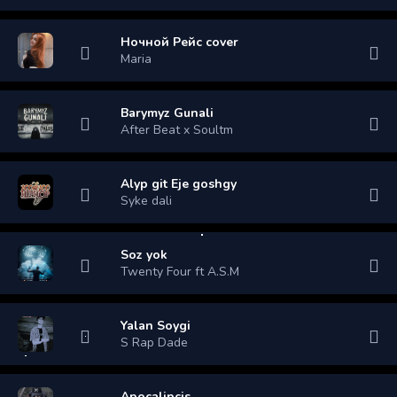
Ночной Рейс cover
Maria
Barymyz Gunali
After Beat x Soultm
Alyp git Eje goshgy
Syke dali
Soz yok
Twenty Four ft A.S.M
Yalan Soygi
S Rap Dade
Apocalipcis