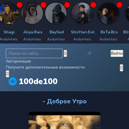
agi
Aliya.Rais
BaySad
ShirHan.Evil
BxTa.Bro
Bilyan
mlary
Aydymlary
Aydymlary
Aydymlary
Aydymlary
Aydym
0
Войти
Авторизация
Получите дополнительные возможности
100de100
- Доброе Утро