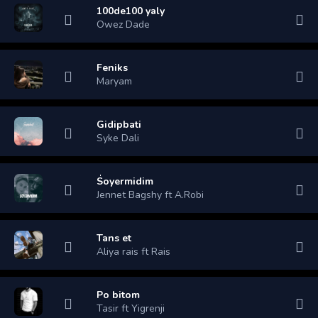
100de100 yaly
Owez Dade
Feniks
Maryam
Gidipbati
Syke Dali
Soyermidim
Jennet Bagshy ft A.Robi
Tans et
Aliya rais ft Rais
Po bitom
Tasir ft Yigrenji