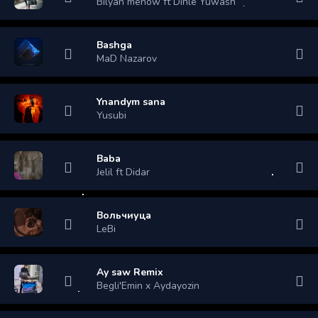
Bilyan menow ft Dinle Yuwash
Bashga
MaD Nazarov
Ynandym sana
Yusubi
Baba
Jelil ft Didar
Вольчиуца
LeBi
Ay saw Remix
Begli'Emin x Aydayozin