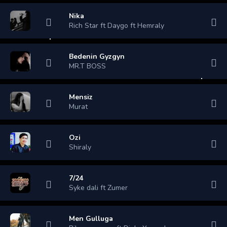
Nika
Rich Star ft Daygo ft Hemraly
Bedenin Gyzgyn
MR.T BOSS
Mensiz
Murat
Ozi
Shiraly
7/24
Syke dali ft Zumer
Men Gulluga