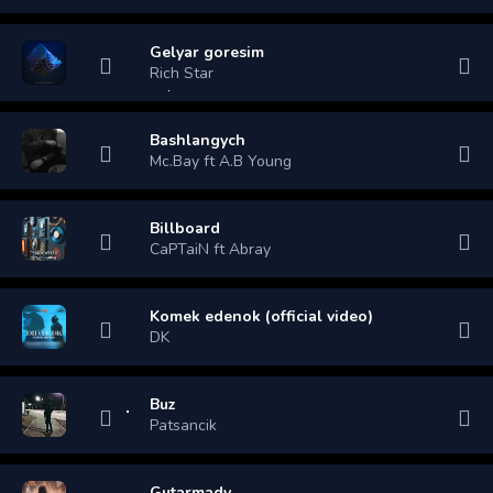
Gelyar goresim
Rich Star
Bashlangych
Mc.Bay ft A.B Young
Billboard
CaPTaiN ft Abray
Komek edenok (official video)
DK
Buz
Patsancik
Gutarmady