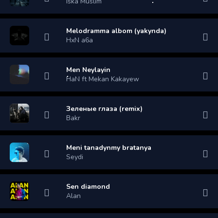
Iska Muslim
Melodramma albom (yakynda)
HxN a6a
Men Neylayin
HaN ft Mekan Kakayew
Зеленые глаза (remix)
Bakr
Meni tanadynmy bratanya
Seydi
Sen diamond
Alan