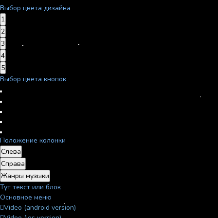
Выбор цвета дизайна
1
2
3
4
5
Выбор цвета кнопок
Положение колонки
Слева
Справа
Жанры музыки
Тут текст или блок
Основное меню
Video (android version)
Video (ios version)