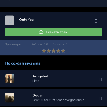
Only You
Скачать трек
Просмотры:
Рейтинг:
0.0
Голосов:
0
Похожая музыка
Ashgabat
LiMa
Dogan
OWEZDADE ft KrasnavegasMusic