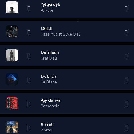
Yylgyrdyk
A.Robi
I.S.E.E
Taze Yuz ft Syke Dali
Durmush
Kral Dali
Dok icin
La Blaze
Ajy dunya
Patsancik
8 Yash
Abray