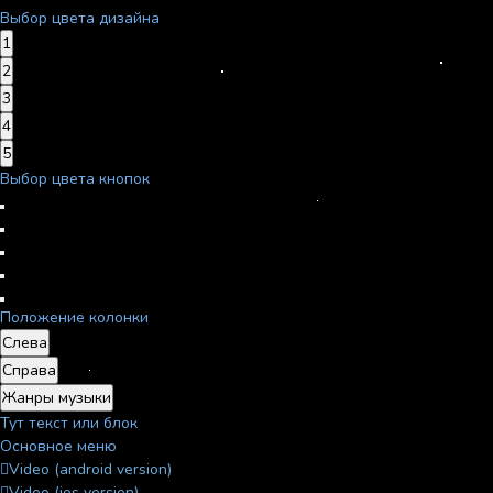
Выбор цвета дизайна
1
2
3
4
5
Выбор цвета кнопок
Положение колонки
Слева
Справа
Жанры музыки
Тут текст или блок
Основное меню
Video (android version)
Video (ios version)