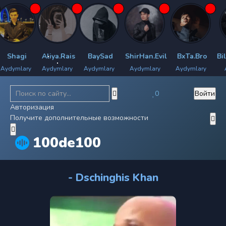
Shagi
Aliya.Rais
BaySad
ShirHan.Evil
BxTa.Bro
Bily
dymlary
Aydymlary
Aydymlary
Aydymlary
Aydymlary
Ay
0
Войти
Авторизация
Получите дополнительные возможности
100de100
- Dschinghis Khan