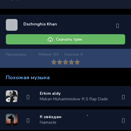
Dschinghis Khan
Скачать трек
Просмотры:
Рейтинг:
0.0
Голосов:
0
Похожая музыка
Erkim aldy
Mekan Muhammedow ft S Rap Dade
К звёздам
Namaste