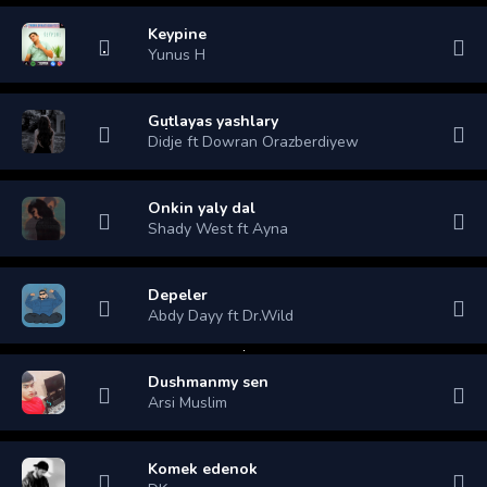
Keypine
Yunus H
Gutlayas yashlary
Didje ft Dowran Orazberdiyew
Onkin yaly dal
Shady West ft Ayna
Depeler
Abdy Dayy ft Dr.Wild
Dushmanmy sen
Arsi Muslim
Komek edenok