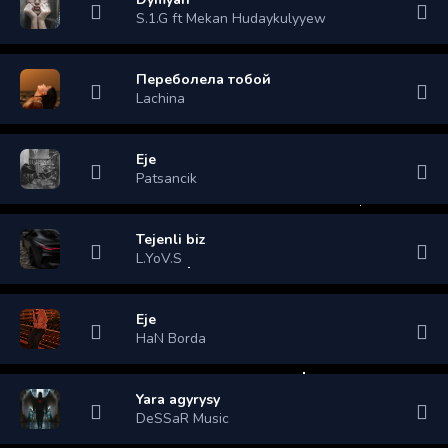
S.1.G ft Mekan Hudaykulyyew
Переболела тобой
Lachina
Eje
Patsancik
Tejenli biz
L.YoV.S
Eje
HaN Borda
Yara agyrysy
DeSSaR Music