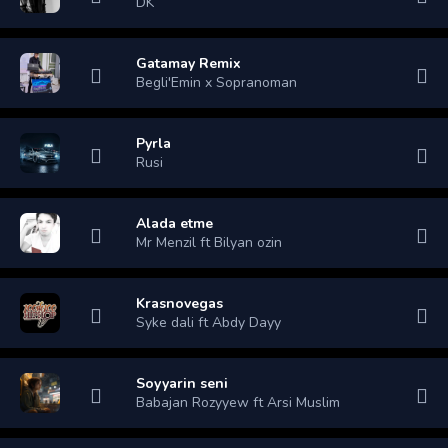
DK
Gatamay Remix
Begli'Emin x Sopranoman
Pyrla
Rusi
Alada etme
Mr Menzil ft Bilyan ozin
Krasnovegas
Syke dali ft Abdy Dayy
Soyyarin seni
Babajan Rozyyew ft Arsi Muslim