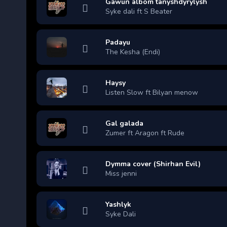
Gawun albom tanyshdyrylysh
Syke dali ft S Beater
Padayu
The Kesha (Endi)
Haysy
Listen Slow ft Bilyan menow
Gal galada
Zumer ft Aragon ft Rude
Dymma cover (Shirhan Evil)
Miss jenni
Yashlyk
Syke Dali