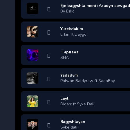
Eje bagyshla meni (Azadyn sowgad
By Ezko
Yurekdakim
Erkin ft Daygo
Нирвана
SHA
Yadadym
Palwan Baldyrow ft SadaBoy
Leyli
Didarr ft Syke Dali
Bagyshlayan
Syke dali