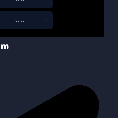
03:53
om