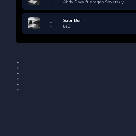
Abdy Dayy ft Aragon Sovetskiy
Sabr Ber
LeBi