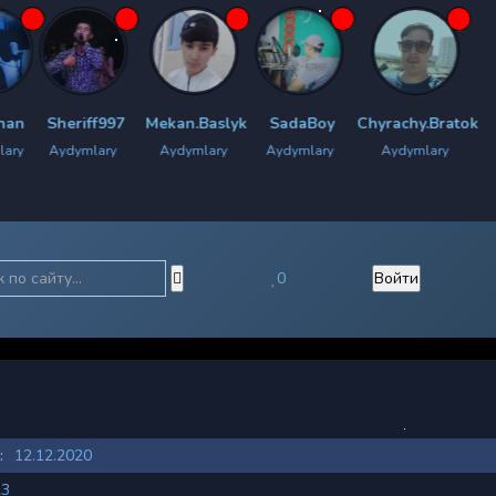
ff997
Mekan.Baslyk
SadaBoy
Chyrachy.Bratok
S.Rap.Dad
lary
Aydymlary
Aydymlary
Aydymlary
Aydymlary
0
Войти
:
12.12.2020
23