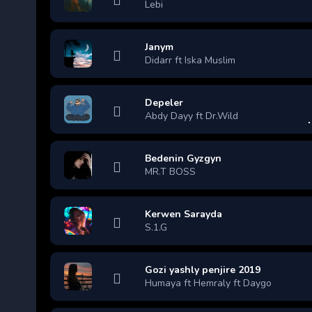
Lebi
Janym
Didarr ft Iska Muslim
Depeler
Abdy Dayy ft Dr.Wild
Bedenin Gyzgyn
MR.T BOSS
Kerwen Sarayda
S.1.G
Gozi yashly penjire 2019
Humaya ft Hemraly ft Daygo