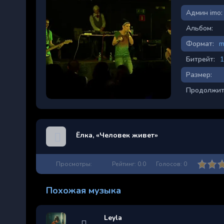
Админ imo:
Альбом:
Формат:
m
Битрейт:
1
Размер:
Продолжит
Ёлка, «Человек живет»
Просмотры:
Рейтинг:
0.0
Голосов:
0
Похожая музыка
Leyla