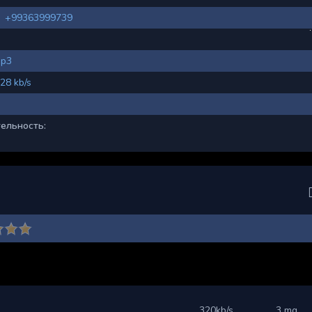
+99363999739
p3
28 kb/s
ельность:
320kb/s
3 mg