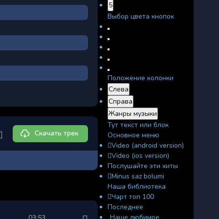
5
Выбор цвета кнопок
Положение колонки
Слева
Справа
Жанры музыки
Тут текст или блок
Скачать трек
Основное меню
Video (android version)
Video (ios version)
Послушайте эти хиты
Minus saz bolumi
Наша библиотека
Чарт топ 100
Последнее
Наше любимое
03:53