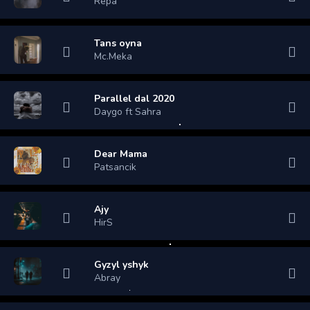
Repa
Tans oyna
Mc.Meka
Parallel dal 2020
Daygo ft Sahra
Dear Mama
Patsancik
Ajy
HirS
Gyzyl yshyk
Abray