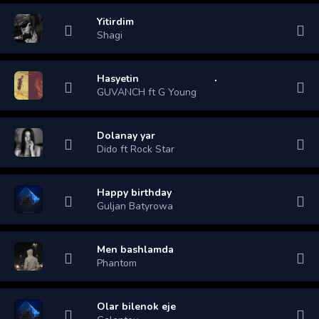
Yitirdim
Shagi
Hasyetin
GUVANCH ft G Young
Dolanay yar
Dido ft Rock Star
Happy birthday
Guljan Batyrowa
Men bashlamda
Phantom
Olar bilenok eje