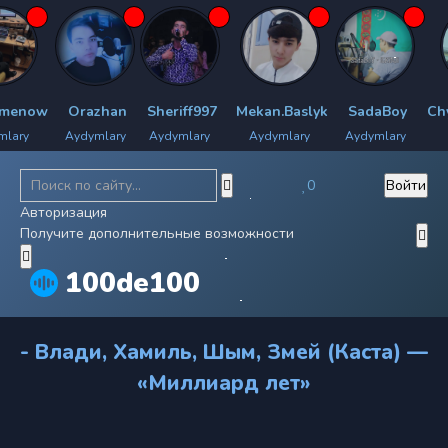
enow
Orazhan
Sheriff997
Mekan.Baslyk
SadaBoy
Chyra
ry
Aydymlary
Aydymlary
Aydymlary
Aydymlary
Ay
0
Войти
Авторизация
Получите дополнительные возможности
100de100
- Влади, Хамиль, Шым, Змей (Каста) —
«Миллиард лет»