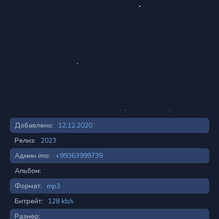
Добавлено:
12.12.2020
Релиз:
2023
Админ imo:
+99363999739
Альбом:
Формат:
mp3
Битрейт:
128 kb/s
Размер: