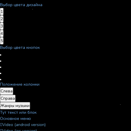
Выбор цвета дизайна
1
2
3
4
5
Выбор цвета кнопок
Положение колонки
Слева
Справа
Жанры музыки
Тут текст или блок
Основное меню
Video (android version)
Video (ios version)