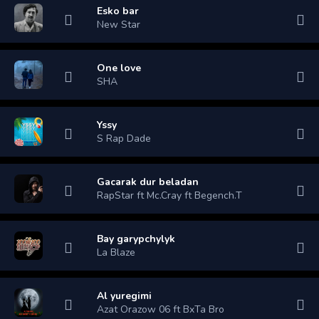
Esko bar
New Star
One love
SHA
Yssy
S Rap Dade
Gacarak dur beladan
RapStar ft Mc.Cray ft Begench.T
Bay garypchylyk
La Blaze
Al yuregimi
Azat Orazow 06 ft BxTa Bro