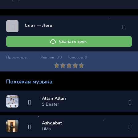
Слот — Лего
Скачать трек
Просмотры:
Рейтинг:
0.0
Голосов:
0
Похожая музыка
Allan Allan
S Beater
Ashgabat
LiMa