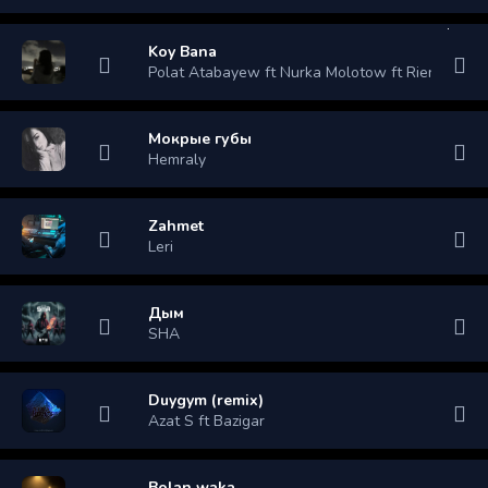
Koy Bana
Polat Atabayew ft Nurka Molotow ft Rienbea
Мокрые губы
Hemraly
Zahmet
Leri
Дым
SHA
Duygym (remix)
Azat S ft Bazigar
Bolan waka