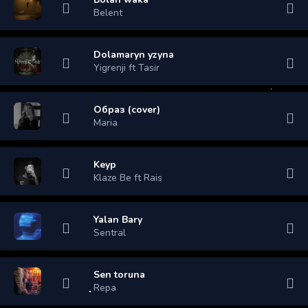
Belent
Dolamaryn yzyna
Yigrenji ft Tasir
Образ (cover)
Maria
Keyp
Klaze Be ft Rais
Yalan Bary
Sentral
Sen toruna
Repa