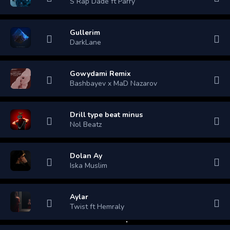
S Rap Dade ft Parry
Gullerim
DarkLane
Gowydami Remix
Bashbayev x MaD Nazarov
Drill type beat minus
Nol Beatz
Dolan Ay
Iska Muslim
Aylar
Twist ft Hemraly