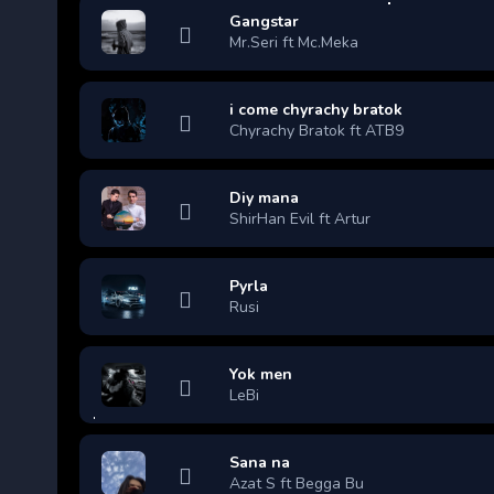
Gangstar
Mr.Seri ft Mc.Meka
i come chyrachy bratok
Chyrachy Bratok ft ATB9
Diy mana
ShirHan Evil ft Artur
Pyrla
Rusi
Yok men
LeBi
Sana na
Azat S ft Begga Bu