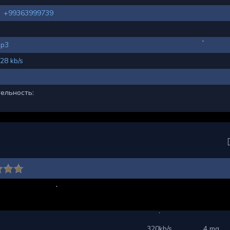
+99363999739
p3
28 kb/s
ельность:
320kb/s
4 mg