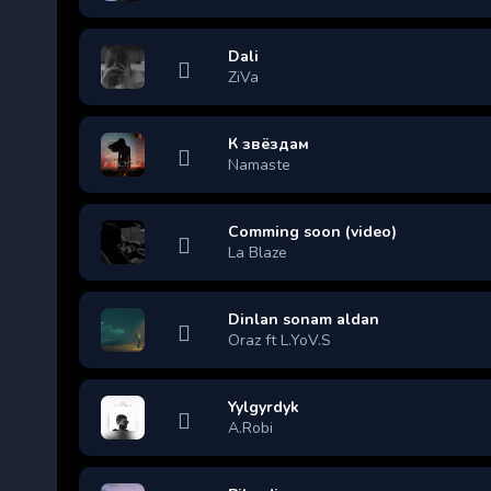
Dali
ZiVa
К звёздам
Namaste
Comming soon (video)
La Blaze
Dinlan sonam aldan
Oraz ft L.YoV.S
Yylgyrdyk
A.Robi