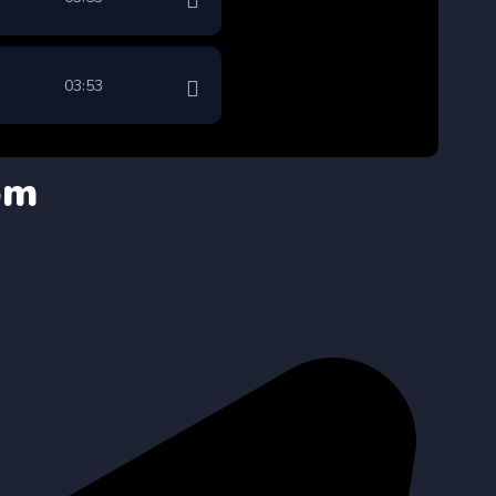
03:53
om