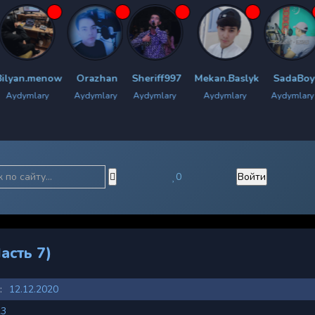
now
Orazhan
Sheriff997
Mekan.Baslyk
SadaBoy
Chyrac
y
Aydymlary
Aydymlary
Aydymlary
Aydymlary
Aydy
0
Войти
асть 7)
:
12.12.2020
23