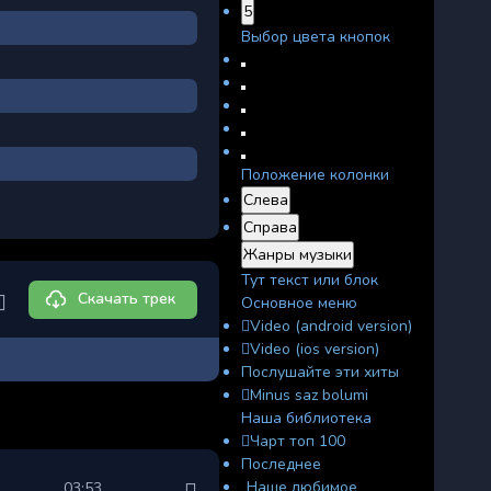
5
Выбор цвета кнопок
Положение колонки
Слева
Справа
Жанры музыки
Тут текст или блок
Скачать трек
Основное меню
Video (android version)
Video (ios version)
Послушайте эти хиты
Minus saz bolumi
Наша библиотека
Чарт топ 100
Последнее
Наше любимое
03:53