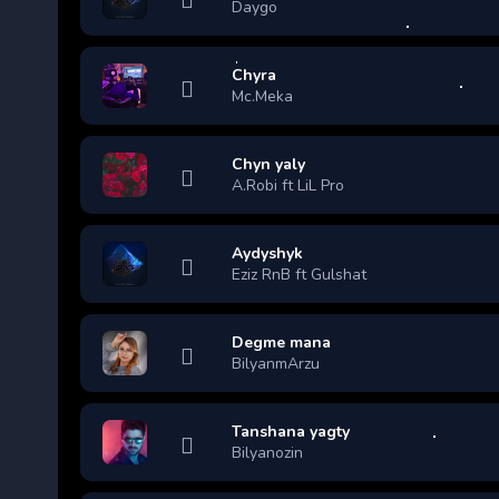
Daygo
Chyra
Mc.Meka
Chyn yaly
A.Robi ft LiL Pro
Aydyshyk
Eziz RnB ft Gulshat
Degme mana
BilyanmArzu
Tanshana yagty
Bilyanozin