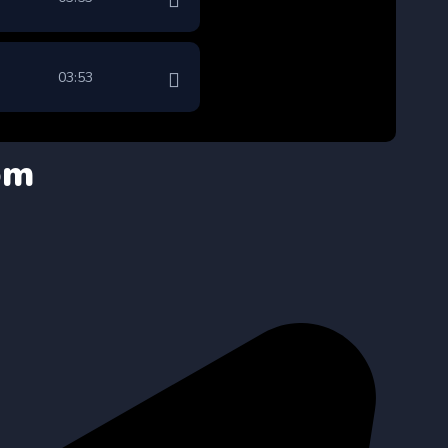
03:53
om