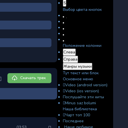
5
Выбор цвета кнопок
Положение колонки
Слева
Справа
Жанры музыки
Тут текст или блок
Скачать трек
Основное меню
Video (android version)
Video (ios version)
Послушайте эти хиты
Minus saz bolumi
Наша библиотека
Чарт топ 100
Последнее
Наше любимое
03:53