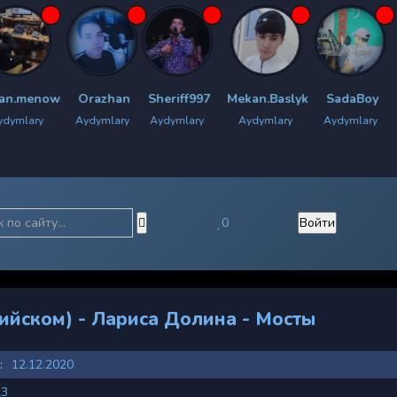
Orazhan
Sheriff997
Mekan.Baslyk
SadaBoy
Chyrachy.B
Aydymlary
Aydymlary
Aydymlary
Aydymlary
Aydymlar
0
Войти
ийском) - Лариса Долина - Мосты
:
12.12.2020
23