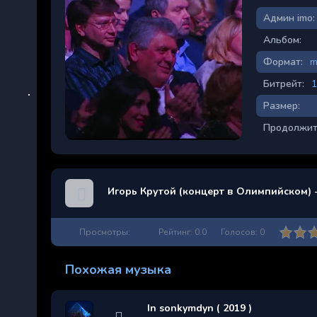
Админ imo:
Альбом:
Формат:
m
Битрейт:
1
Размер:
Продолжит
Игорь Крутой (концерт в Олимпийском) 
Просмотры:
Рейтинг:
0.0
Голосов:
0
Похожая музыка
In sonkymdyn ( 2019 )