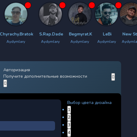
ratok
S.Rap.Dade
Begmyrat.K
LeBi
New Star
LiM
y
Aydymlary
Aydymlary
Aydymlary
Aydymlary
Aydyml
Авторизация
Получите дополнительные возможности
Выбор цвета дизайна
1
2
3
4