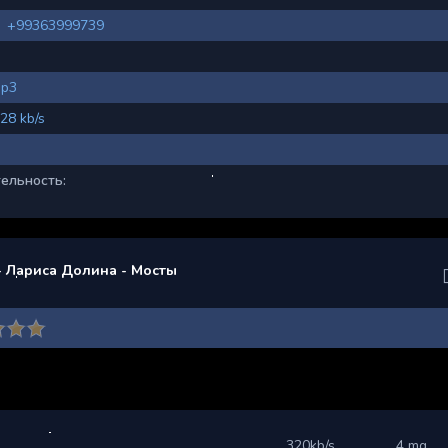
+99363999739
p3
28 kb/s
ельность:
- Лариса Долина - Мосты
320kb/s
4 mg