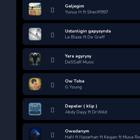
Geljegim
Yunus H ft Sheriff997
Ustunligin gapysynda
La Blaze ft De Graff
Yara agyrysy
DeSSaR Music
Ow Toba
G Young
Depeler ( klip )
Abdy Dayy ft Dr.Wild
Owadanym
HaN ft Nazarhan ft Keyjan ft Musa R