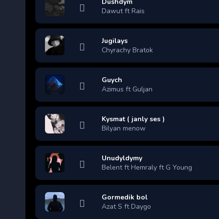
Dushdym
Dawut ft Rais
Jugilays
Chyrachy Bratok
Guych
Azimus ft Guljan
Kysmat ( janly ses )
Bilyan menow
Unudyldymy
Belent ft Hemraly ft G Young
Gormedik bol
Azat S ft Daygo