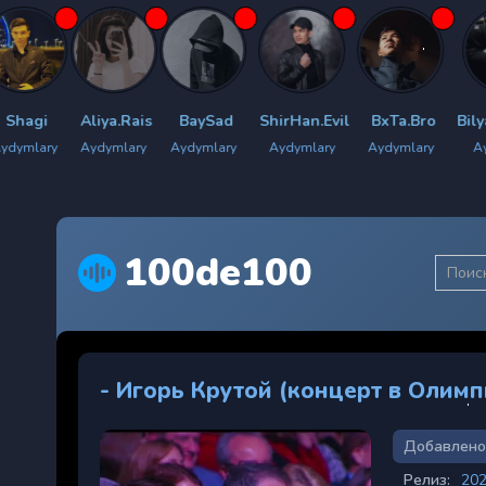
Aliya.Rais
BaySad
ShirHan.Evil
BxTa.Bro
Bilyan.menow
Aydymlary
Aydymlary
Aydymlary
Aydymlary
Aydymlary
100de100
- Игорь Крутой (концерт в Олимп
Добавлено
Релиз:
20