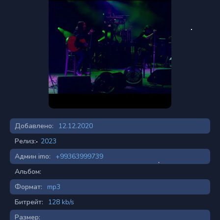
Добавлено:
12.12.2020
Релиз:
2023
Админ imo:
+99363999739
Альбом:
Формат:
mp3
Битрейт:
128 kb/s
Размер: