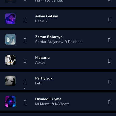
HaN ft Jo Vandal
Adym Galsyn
L.YoV.S
Zarym Bolarsyn
Serdar Atajanow ft Reinbea
Мадама
Abray
Parhy yok
LeBi
Diymedi Diyme
Mr.Menzil ft KABeats