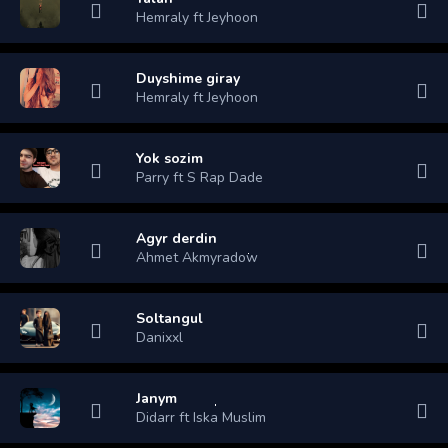
Hemraly ft Jeyhoon
Duyshime giray
Hemraly ft Jeyhoon
Yok sozim
Parry ft S Rap Dade
Agyr derdin
Ahmet Akmyradow
Soltangul
Danixxl
Janym
Didarr ft Iska Muslim