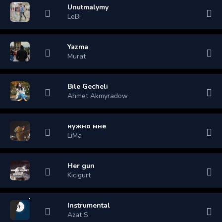
Unutmalymy
LeBi
Yazma
Murat
Bile Gecheli
Ahmet Akmyradow
нужно мне
LiMa
Her gun
Kicigurt
Instrumental
Azat S