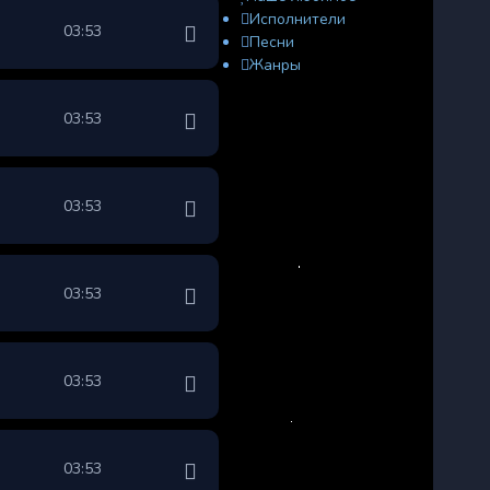
Исполнители
03:53
Песни
Жанры
03:53
03:53
03:53
03:53
03:53