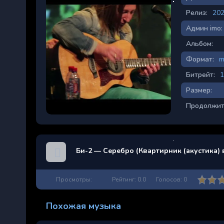
Релиз:
20
Админ imo:
Альбом:
Формат:
m
Битрейт:
1
Размер:
Продолжит
Би-2 — Серебро (Квартирник (акустика) 
Просмотры:
Рейтинг:
0.0
Голосов:
0
Похожая музыка