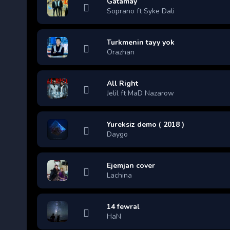
Gatamay
Soprano ft Syke Dali
Turkmenin tayy yok
Orazhan
All Right
Jelil ft MaD Nazarow
Yureksiz demo ( 2018 )
Daygo
Ejemjan cover
Lachina
14 fewral
HaN