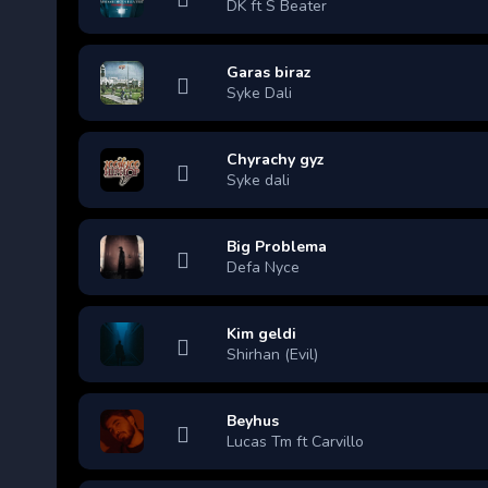
DK ft S Beater
Garas biraz
Syke Dali
Chyrachy gyz
Syke dali
Big Problema
Defa Nyce
Kim geldi
Shirhan (Evil)
Beyhus
Lucas Tm ft Carvillo