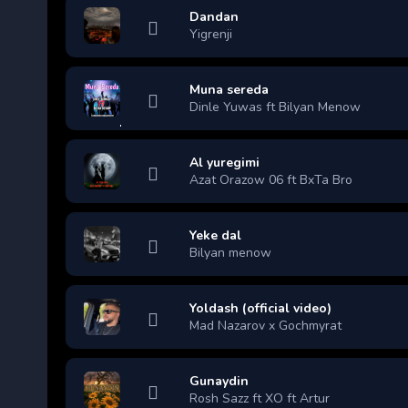
Dandan
Yigrenji
Muna sereda
Dinle Yuwas ft Bilyan Menow
Al yuregimi
Azat Orazow 06 ft BxTa Bro
Yeke dal
Bilyan menow
Yoldash (official video)
Mad Nazarov x Gochmyrat
Gunaydin
Rosh Sazz ft XO ft Artur