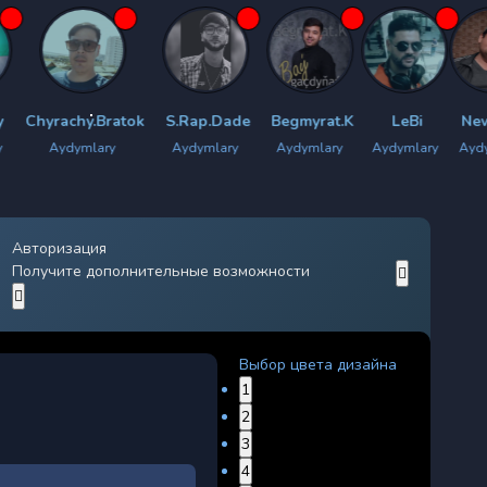
y.Bratok
S.Rap.Dade
Begmyrat.K
LeBi
New Star
mlary
Aydymlary
Aydymlary
Aydymlary
Aydymlary
Ayd
Авторизация
Получите дополнительные возможности
Выбор цвета дизайна
1
2
3
4