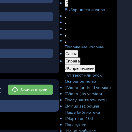
5
Выбор цвета кнопок
Положение колонки
Слева
Справа
Жанры музыки
Тут текст или блок
Основное меню
Video (android version)
Скачать трек
Video (ios version)
Послушайте эти хиты
Minus saz bolumi
Наша библиотека
Чарт топ 100
Последнее
Наше любимое