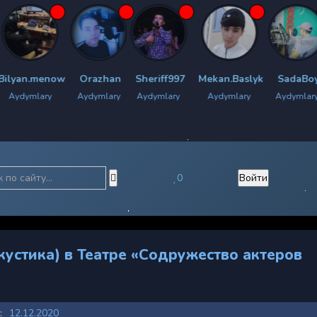
now
Orazhan
Sheriff997
Mekan.Baslyk
SadaBoy
Chyrach
Aydymlary
Aydymlary
Aydymlary
Aydymlary
Aydy
0
Войти
кустика) в Театре «Содружество актеров
:
12.12.2020