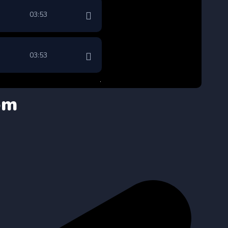
03:53
03:53
om