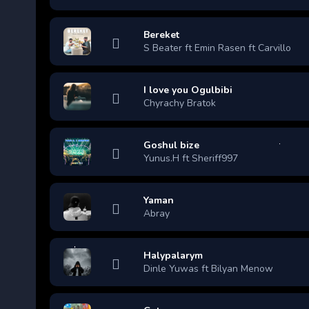
Bereket
S Beater ft Emin Rasen ft Carvillo
I love you Ogulbibi
Chyrachy Bratok
Goshul bize
Yunus.H ft Sheriff997
Yaman
Abray
Halypalarym
Dinle Yuwas ft Bilyan Menow