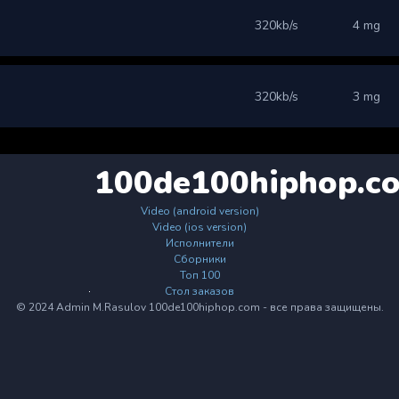
320kb/s
4 mg
320kb/s
3 mg
100de100hiphop.c
Video (android version)
Video (ios version)
Исполнители
Сборники
Топ 100
Стол заказов
© 2024 Admin M.Rasulov 100de100hiphop.com - все права защищены.