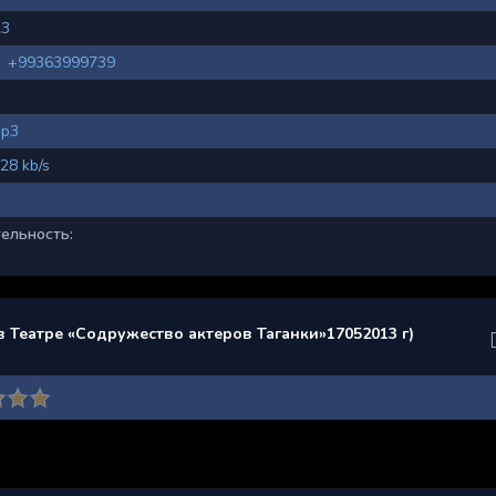
23
+99363999739
p3
28 kb/s
ельность:
в Театре «Содружество актеров Таганки»17052013 г)