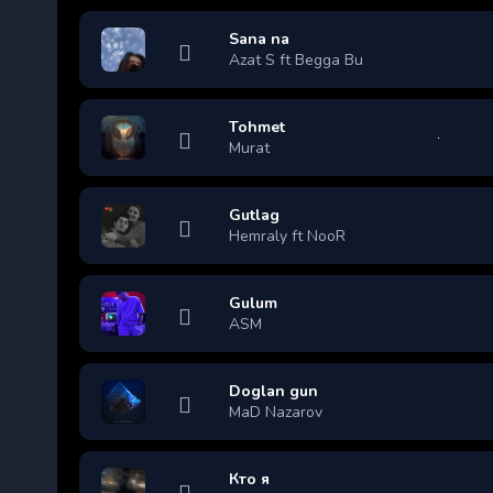
Sana na
Azat S ft Begga Bu
Tohmet
Murat
Gutlag
Hemraly ft NooR
Gulum
ASM
Doglan gun
MaD Nazarov
Кто я