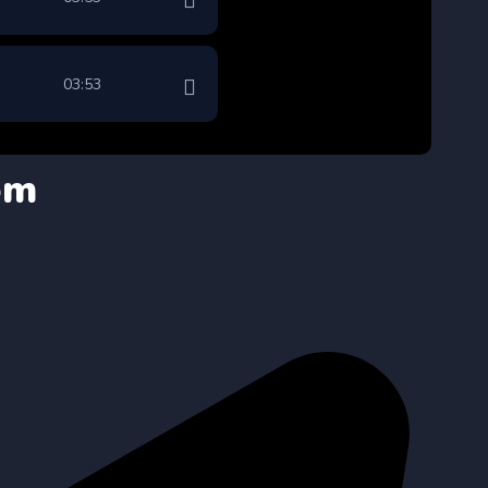
03:53
om