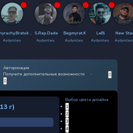
atok
S.Rap.Dade
Begmyrat.K
LeBi
New Star
LiMa
Aydymlary
Aydymlary
Aydymlary
Aydymlary
Aydymlar
Авторизация
Получите дополнительные возможности
Выбор цвета дизайна
13 г)
1
2
3
4