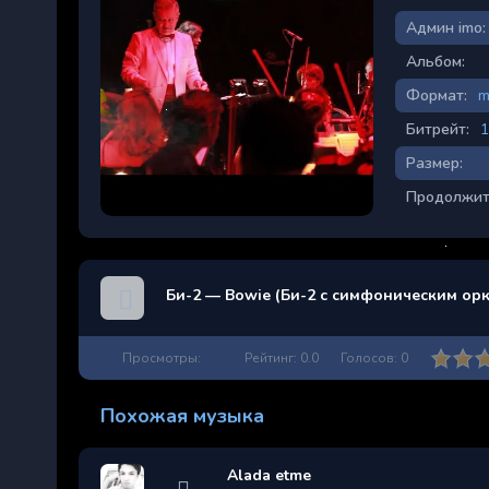
Админ imo:
Альбом:
Формат:
m
Битрейт:
1
Размер:
Продолжит
Би-2 — Bowie (Би-2 с симфоническим орке
Просмотры:
Рейтинг:
0.0
Голосов:
0
Похожая музыка
Alada etme