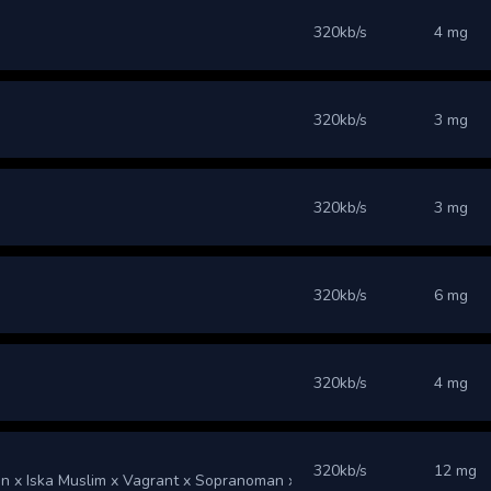
320kb/s
4 mg
320kb/s
3 mg
320kb/s
3 mg
320kb/s
6 mg
320kb/s
4 mg
320kb/s
12 mg
on x Iska Muslim x Vagrant x Sopranoman x MaD Nazarov