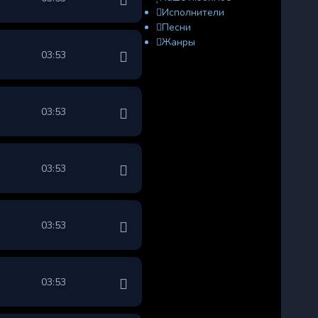
Исполнители
Песни
Жанры
03:53
03:53
03:53
03:53
03:53