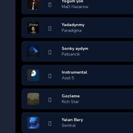
Yogum yok
MaD Nazarow
Yadadynmy
Paradigma
Sonky aydym
Patsancik
Instrumental
Azat S
Gozleme
Rich Star
Yalan Bary
Sentral