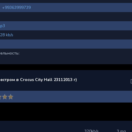
+99363999739
p3
28 kb/s
ельность:
стром в Crocus City Hall 23112013 г)
320kb/s
3 mg