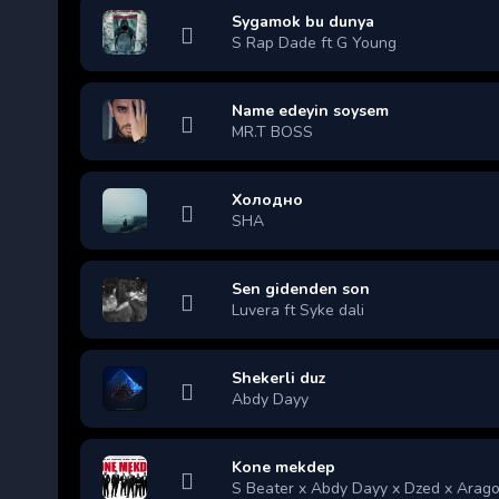
Sygamok bu dunya
S Rap Dade ft G Young
Name edeyin soysem
MR.T BOSS
Холодно
SHA
Sen gidenden son
Luvera ft Syke dali
Shekerli duz
Abdy Dayy
Kone mekdep
S Beater x Abdy Dayy x Dzed x Arag