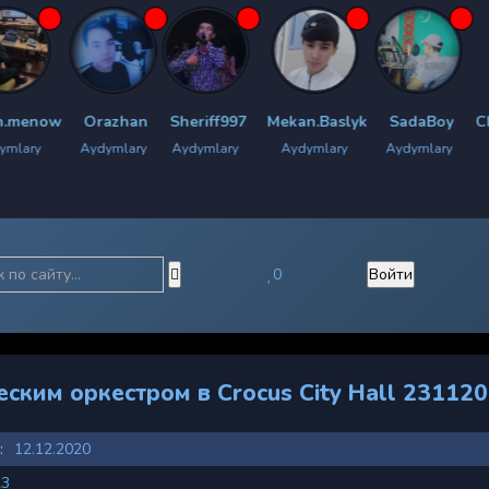
Orazhan
Sheriff997
Mekan.Baslyk
SadaBoy
Chyrachy.Br
Aydymlary
Aydymlary
Aydymlary
Aydymlary
Aydymlary
0
Войти
ским оркестром в Crocus City Hall 231120
:
12.12.2020
23