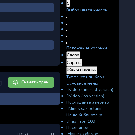
5
Выбор цвета кнопок
Положение колонки
Слева
Справа
Жанры музыки
Тут текст или блок
Скачать трек
Основное меню
Video (android version)
Video (ios version)
Послушайте эти хиты
Minus saz bolumi
Наша библиотека
Чарт топ 100
Последнее
Наше любимое
03:53