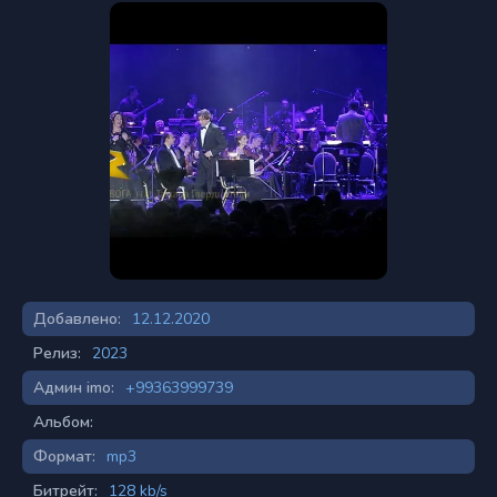
Добавлено:
12.12.2020
Релиз:
2023
Админ imo:
+99363999739
Альбом:
Формат:
mp3
Битрейт:
128 kb/s