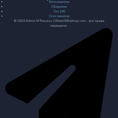
Исполнители
Сборники
Топ 100
Стол заказов
© 2024 Admin M.Rasulov 100de100hiphop.com - все права
защищены.