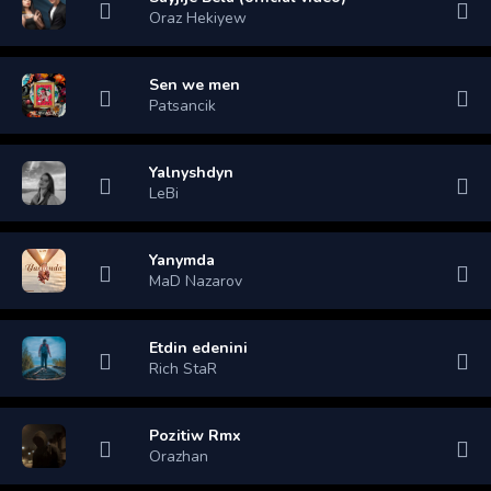
Oraz Hekiyew
Sen we men
Patsancik
Yalnyshdyn
LeBi
Yanymda
MaD Nazarov
Etdin edenini
Rich StaR
Pozitiw Rmx
Orazhan