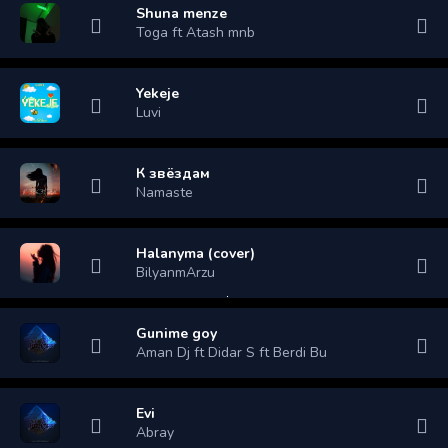
Shuna menze
Toga ft Atash mnb
Yekeje
Luvi
К звёздам
Namaste
Halanyma (cover)
BilyanmArzu
Gunime goy
Aman Dj ft Didar S ft Berdi Bu
Evi
Abray