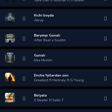
Syke Dali ft Gulshat ft S Beater
Kichi boyda
Abray
Barymyz Gunali
After Beat x Soultm
Gunali
Iska Muslim
Enche Yyllardan son
Greatest ft Hemraly ft G Young
Bolyala
S Beater ft Selbi T