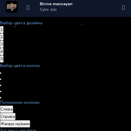
Birine menzeyan
Syke dali
Выбор цвета дизайна
1
2
3
4
5
Выбор цвета кнопок
Положение колонки
Слева
Справа
Жанры музыки
Тут текст или блок