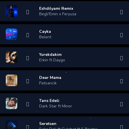
Eshdilyami Remix
Begli'Emin x Feryuza
Cayka
Belent
Yurekdakim
Erkin ft Daygo
Dear Mama
Patsancik
Tans Edeli
Dark Star ft Minor
Seretsen