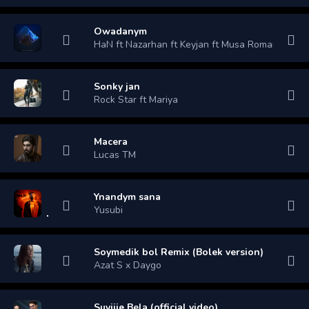
Owadanym
HaN ft Nazarhan ft Keyjan ft Musa Romantic
Sonky jan
Rock Star ft Mariya
Macera
Lucas TM
Ynandym sana
Yusubi
Soymedik bol Remix (Bolek version)
Azat S x Daygo
Suyjije Bela (official video)