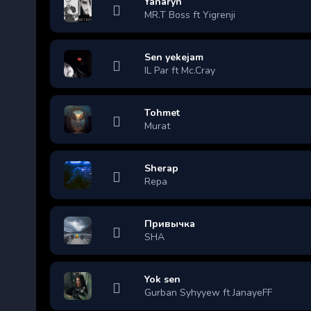
Yanaryn
MR.T Boss ft Yigrenji
Sen yekejam
IL Par ft Mc.Cray
Tohmet
Murat
Sherap
Repa
Привычка
SHA
Yok sen
Gurban Syhyyew ft JanayeFF