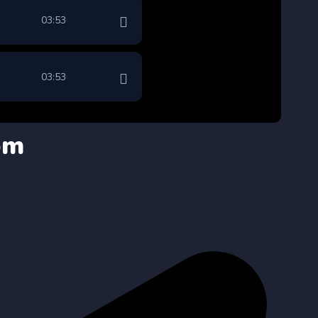
03:53
03:53
om