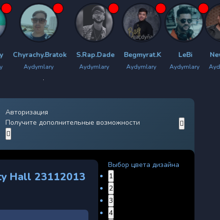
hy.Bratok
S.Rap.Dade
Begmyrat.K
LeBi
New Star
ymlary
Aydymlary
Aydymlary
Aydymlary
Aydymlary
Ay
Авторизация
Получите дополнительные возможности
Выбор цвета дизайна
ty Hall 23112013
1
2
3
4