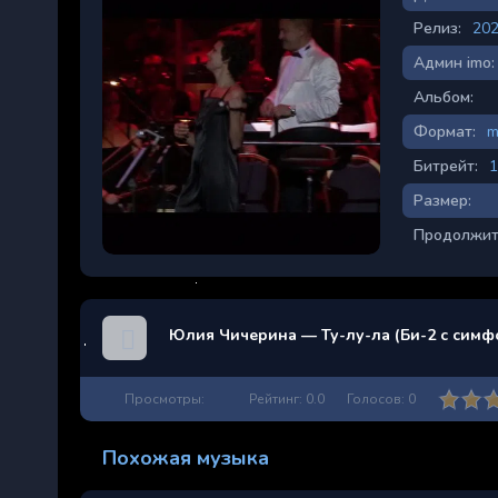
Релиз:
20
Админ imo:
Альбом:
Формат:
m
Битрейт:
1
Размер:
Продолжит
Юлия Чичерина — Ту-лу-ла (Би-2 с симфон
Просмотры:
Рейтинг:
0.0
Голосов:
0
Похожая музыка