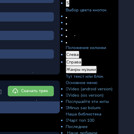
5
Выбор цвета кнопок
Положение колонки
Слева
Справа
Жанры музыки
Тут текст или блок
Основное меню
Video (android version)
Скачать трек
Video (ios version)
Послушайте эти хиты
Minus saz bolumi
Наша библиотека
Чарт топ 100
Последнее
Наше любимое