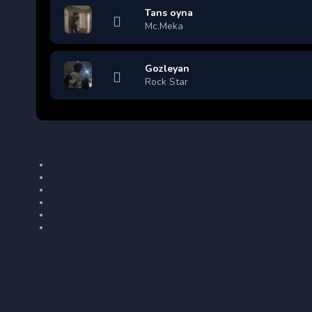
Tans oyna
Mc.Meka
Gozleyan
Rock Star