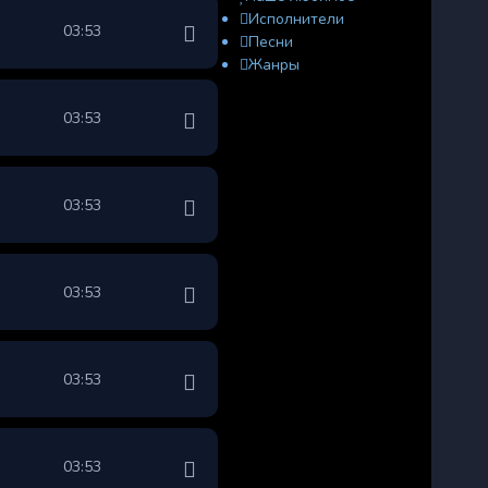
Исполнители
03:53
Песни
Жанры
03:53
03:53
03:53
03:53
03:53