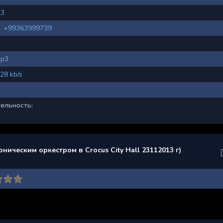
23
+99363999739
p3
28 kb/s
ельность:
ическим оркестром в Crocus City Hall 23112013 г)