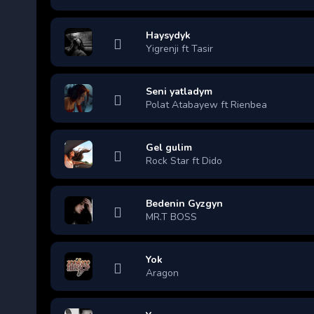
Haysydyk
Yigrenji ft Tasir
Seni yatladym
Polat Atabayew ft Rienbea
Gel gulim
Rock Star ft Dido
Bedenin Gyzgyn
MR.T BOSS
Yok
Aragon