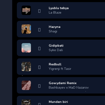
Lyublu tebya
La Blaze
Hazyna
Shagi
Gidipbati
Syke Dali
Redbull
Yigrenji ft Tasir
Gowydami Remix
Bashbayev x MaD Nazarov
Munden biri