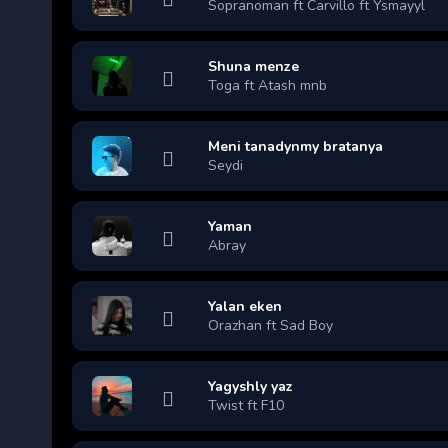
Sopranoman ft Carvillo ft Ysmayyl
Shuna menze
Toga ft Atash mnb
Meni tanadynmy bratanya
Seydi
Yaman
Abray
Yalan eken
Orazhan ft Sad Boy
Yagyshly yaz
Twist ft F10