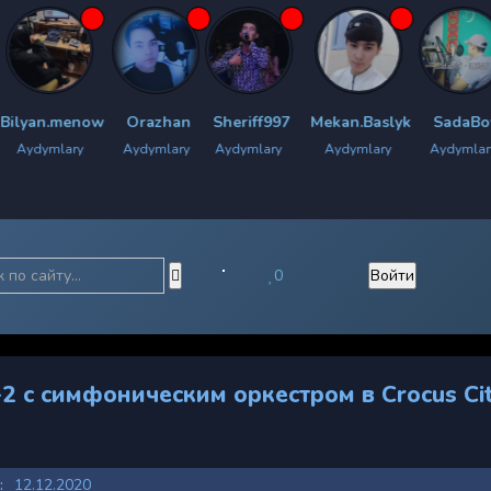
now
Orazhan
Sheriff997
Mekan.Baslyk
SadaBoy
Chyrac
y
Aydymlary
Aydymlary
Aydymlary
Aydymlary
Ayd
0
Войти
2 с симфоническим оркестром в Crocus Ci
:
12.12.2020