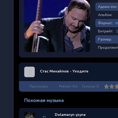
Админ imo:
Альбом:
Формат:
m
Битрейт:
1
Размер:
Продолжит
Стас Михайлов - Уходите
Просмотры:
Рейтинг:
0.0
Голосов:
0
Похожая музыка
Dolamaryn yzyna