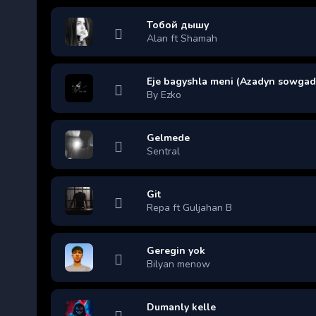
Тобой дышу
Alan ft Shamah
Eje bagyshla meni (Azadyn sowgad
By Ezko
Gelmede
Sentral
Git
Repa ft Guljahan B
Geregin yok
Bilyan menow
Dumanly kelle