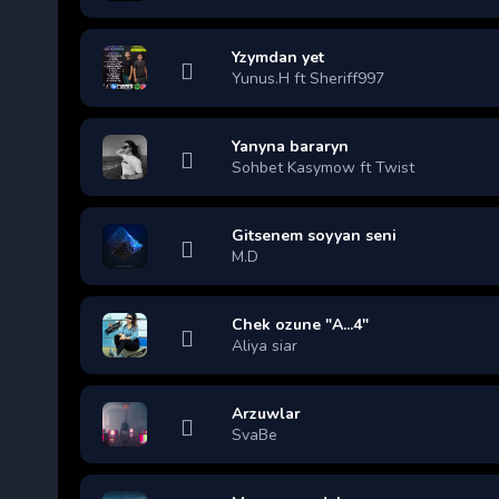
Yzymdan yet
Yunus.H ft Sheriff997
Yanyna bararyn
Sohbet Kasymow ft Twist
Gitsenem soyyan seni
M.D
Chek ozune "A...4"
Aliya siar
Arzuwlar
SvaBe