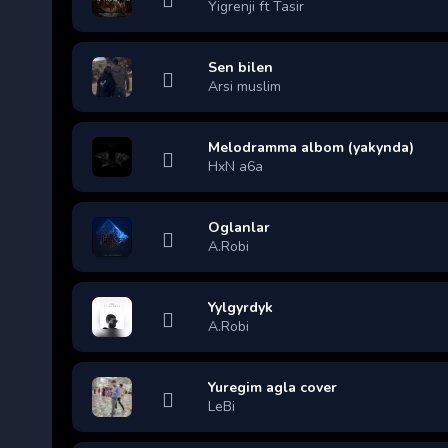
Yigrenji ft Tasir
Sen bilen
Arsi muslim
Melodramma albom (yakynda)
HxN a6a
Oglanlar
A.Robi
Yylgyrdyk
A.Robi
Yuregim agla cover
LeBi