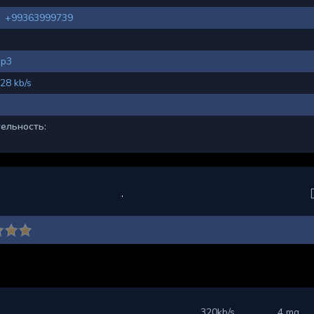
+99363999739
p3
28 kb/s
ельность:
320kb/s
4 mg