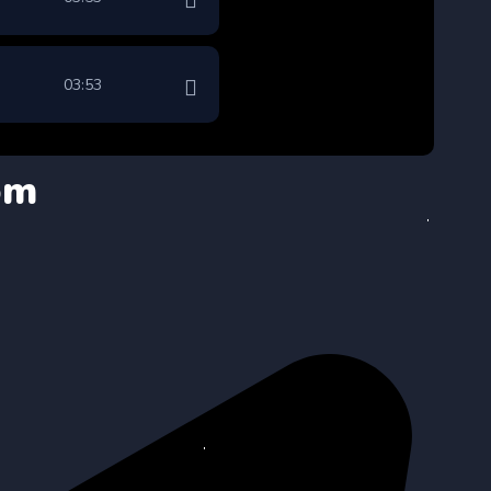
03:53
om