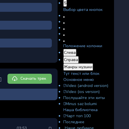
5
Выбор цвета кнопок
Положение колонки
Слева
Справа
Жанры музыки
Тут текст или блок
Скачать трек
Основное меню
Video (android version)
Video (ios version)
Послушайте эти хиты
Minus saz bolumi
Наша библиотека
Чарт топ 100
Последнее
Наше любимое
03:53