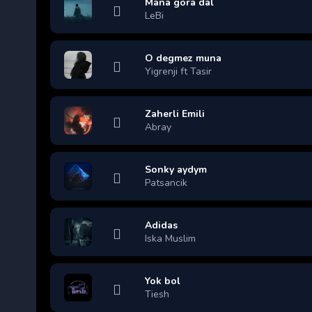
Mana gora dal
LeBi
O degmez muna
Yigrenji ft Tasir
Zaherli Emili
Abray
Sonky aydym
Patsancik
Adidas
Iska Muslim
Yok bol
Tiesh