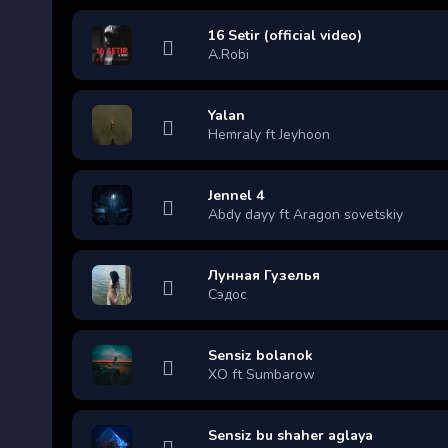
16 Setir (official video)
A.Robi
Yalan
Hemraly ft Jeyhoon
Jennel 4
Abdy dayy ft Aragon sovetskiy
Лунная Гузелья
Сэдос
Sensiz bolanok
XO ft Sumbarow
Sensiz bu shaher aglaya