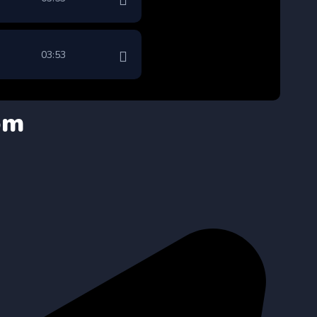
03:53
om