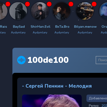
Sad
ShirHan.Evil
BxTa.Bro
Bilyan.menow
Orazhan
She
lary
Aydymlary
Aydymlary
Aydymlary
Aydymlary
Ayd
100de100
- Сергей Пенкин - Мелодия
Добавлено
Релиз:
20