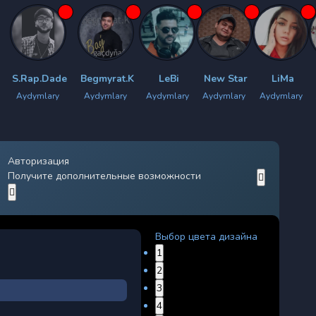
de
Begmyrat.K
LeBi
New Star
LiMa
Guljan.B
y
Aydymlary
Aydymlary
Aydymlary
Aydymlary
Aydymlary
Авторизация
Получите дополнительные возможности
Выбор цвета дизайна
1
2
3
4