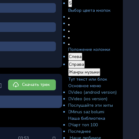
5
Выбор цвета кнопок
Положение колонки
Слева
Справа
Жанры музыки
Тут текст или блок
Скачать трек
Основное меню
Video (android version)
Video (ios version)
Послушайте эти хиты
Minus saz bolumi
Наша библиотека
Чарт топ 100
Последнее
Наше любимое
03:53