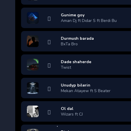
Gunime goy
Aman Dj ft Didar S ft Berdi Bu
Durmush barada
BxTa Bro
Dade shaherde
Twist
Unudyp bilerin
Mekan Atayew ft S Beater
Ol dal
Wizars ft CJ