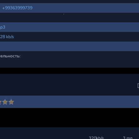
+99363999739
p3
28 kb/s
ельность:
320kb/s
3 mg