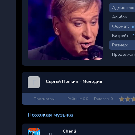
Админ imo:
Альбом:
Формат:
m
Битрейт:
1
Размер:
Продолжит
Сергей Пенкин - Мелодия
Просмотры:
Рейтинг:
0.0
Голосов:
0
Похожая музыка
Chenli