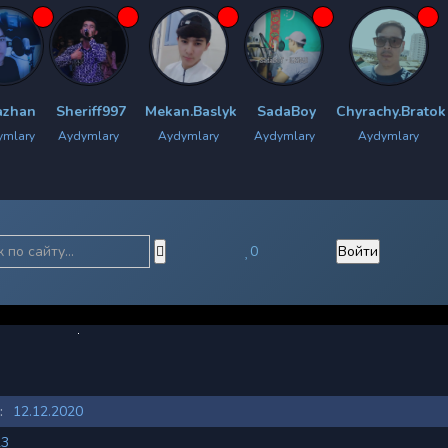
riff997
Mekan.Baslyk
SadaBoy
Chyrachy.Bratok
S.Rap.Da
ymlary
Aydymlary
Aydymlary
Aydymlary
Aydymlar
0
Войти
:
12.12.2020
23