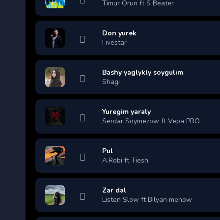
Timur Orun ft S Beater
Don yurek
Fivestar
Bashy yaglykly soygulim
Shagi
Yuregim yaraly
Serdar Soymezow ft Vepa PRO
Pul
A.Robi ft Tiesh
Zar dal
Listen Slow ft Bilyan menow