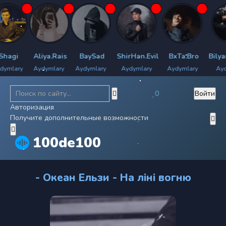
agi
Aliya.Rais
BaySad
ShirHan.Evil
BxTa.Bro
Bilyan
mlary
Aydymlary
Aydymlary
Aydymlary
Aydymlary
Aydym
0
Войти
Авторизация
Получите дополнительные возможности
100de100
- Океан Ельзи - На лiнi вогню