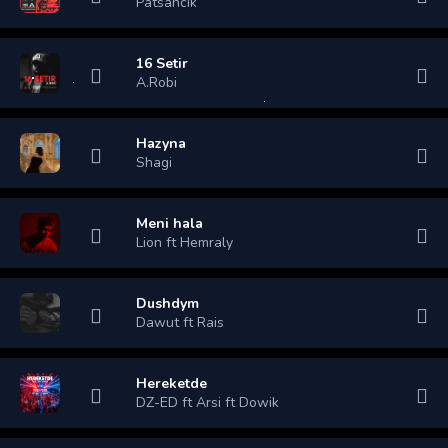
Patsancik
16 Setir
A.Robi
Hazyna
Shagi
Meni hala
Lion ft Hemraly
Dushdym
Dawut ft Rais
Hereketde
DZ-ED ft Arsi ft Dowik