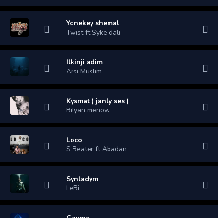
Yonekey shemal
Twist ft Syke dali
Ilkinji adim
Arsi Muslim
Kysmat ( janly ses )
Bilyan menow
Loco
S Beater ft Abadan
Synladym
LeBi
Goyma