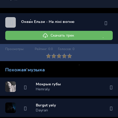
Океан Ельзи - На лiнi вогню
Скачать трек
Просмотры:
Рейтинг:
0.0
Голосов:
0
Похожая музыка
Мокрые губы
Hemraly
Burgut yaly
Dayran