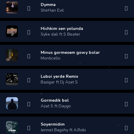
Dymma
ShirHan Evil
Hichkim sen yolunda
Syke dali ft S Beater
Minus gormesem gowy bolar
Monticello
Luboi yerde Remix
Bazigar ft Dj Azat S
Gormedik bol
Azat S ft Daygo
Soyermidim
Jennet Bagshy ft A.Robi