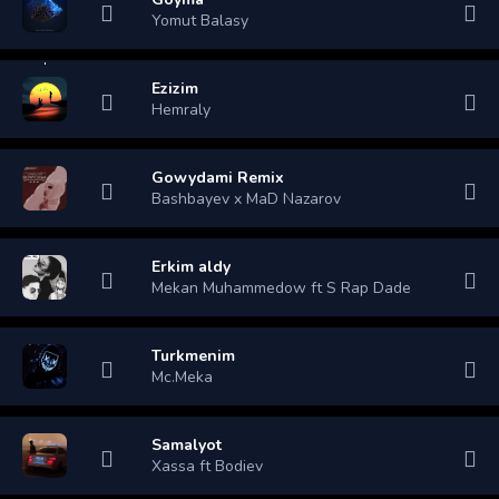
Yomut Balasy
Ezizim
Hemraly
Gowydami Remix
Bashbayev x MaD Nazarov
Erkim aldy
Mekan Muhammedow ft S Rap Dade
Turkmenim
Mc.Meka
Samalyot
Xassa ft Bodiev