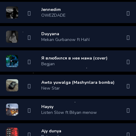
Jennedim
OWEZDADE
Duyyana
Mekan Gurbanow ft HaN
Я влюбился в нее мама (cover)
Begjan
Awto yuwalga (Mashynlara bomba)
New Star
Haysy
Listen Slow ft Bilyan menow
Ajy dunya