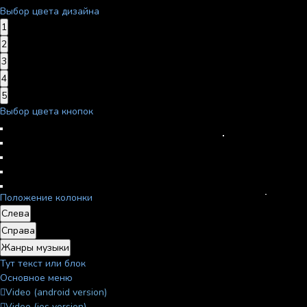
Выбор цвета дизайна
1
2
3
4
5
Выбор цвета кнопок
Положение колонки
Слева
Справа
Жанры музыки
Тут текст или блок
Основное меню
Video (android version)
Video (ios version)