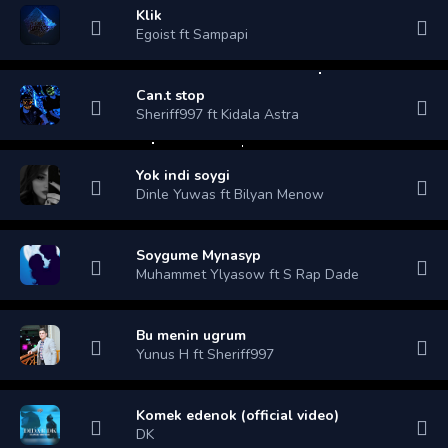
Klik
Egoist ft Sampapi
Can.t stop
Sheriff997 ft Kidala Astra
Yok indi soygi
Dinle Yuwas ft Bilyan Menow
Soygume Mynasyp
Muhammet Ylyasow ft S Rap Dade
Bu menin ugrum
Yunus H ft Sheriff997
Komek edenok (official video)
DK