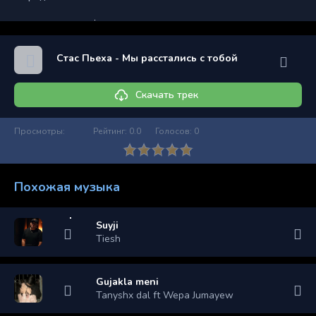
Стас Пьеха - Мы расстались с тобой
Скачать трек
Просмотры:
Рейтинг:
0.0
Голосов:
0
Похожая музыка
Suyji
Tiesh
Gujakla meni
Tanyshx dal ft Wepa Jumayew