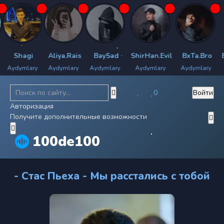
Shagi
Aliya.Rais
BaySad
ShirHan.Evil
BxTa.Bro
Bily
dymlary
Aydymlary
Aydymlary
Aydymlary
Aydymlary
Ayd
0
Войти
Авторизация
Получите дополнительные возможности
100de100
- Стас Пьеха - Мы расстались с тобой