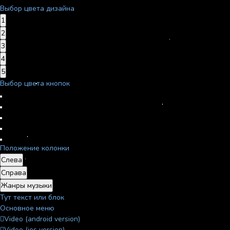
Выбор цвета дизайна
1
2
3
4
5
Выбор цвета кнопок
Положение колонки
Слева
Справа
Жанры музыки
Тут текст или блок
Основное меню
Video (android version)
Video (ios version)