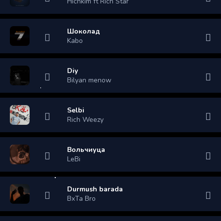
Hichkim ft Rich Star
Шоколад
Kabo
Diy
Bilyan menow
Selbi
Rich Weezy
Вольчиуца
LeBi
Durmush barada
BxTa Bro