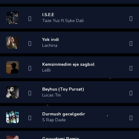
I.S.E.E
Taze Yuz ft Syke Dali
Yok indi
Lachina
Kemsinmedim eje sagbol
LeBi
Beyhus (Toy Pursat)
Lucas Tm
Durmush gecelgedir
S Rap Dade
Gowydami Remix