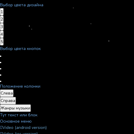
Выбор цвета дизайна
1
2
3
4
5
Выбор цвета кнопок
Положение колонки
Слева
Справа
Жанры музыки
Тут текст или блок
Основное меню
Video (android version)
Video (ios version)