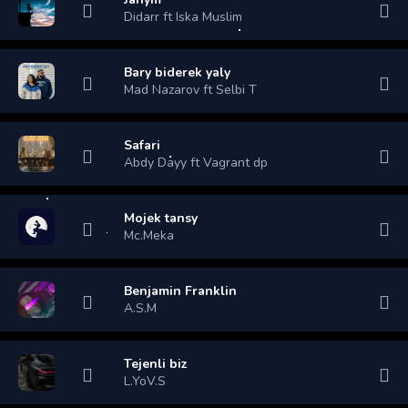
Didarr ft Iska Muslim
Bary biderek yaly
Mad Nazarov ft Selbi T
Safari
Abdy Dayy ft Vagrant dp
Mojek tansy
Mc.Meka
Benjamin Franklin
A.S.M
Tejenli biz
L.YoV.S