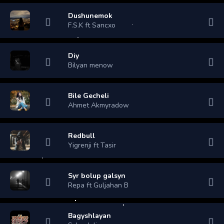
Dushunemok
F.S.K ft Sancxo
Diy
Bilyan menow
Bile Gecheli
Ahmet Akmyradow
Redbull
Yigrenji ft Tasir
Syr bolup galsyn
Repa ft Guljahan B
Bagyshlayan