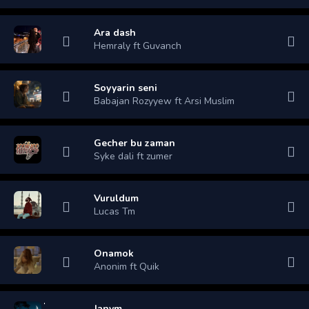
Ara dash
Hemraly ft Guvanch
Soyyarin seni
Babajan Rozyyew ft Arsi Muslim
Gecher bu zaman
Syke dali ft zumer
Vuruldum
Lucas Tm
Onamok
Anonim ft Quik
Janym