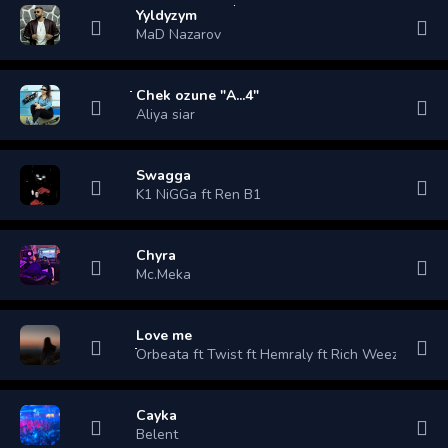
Yyldyzym
MaD Nazarov
Chek ozune "A...4"
Aliya siar
Swagga
K1 NiGGa ft Ren B1
Chyra
Mc.Meka
Love me
Orbeata ft Twist ft Hemraly ft Rich Weezy
Cayka
Belent