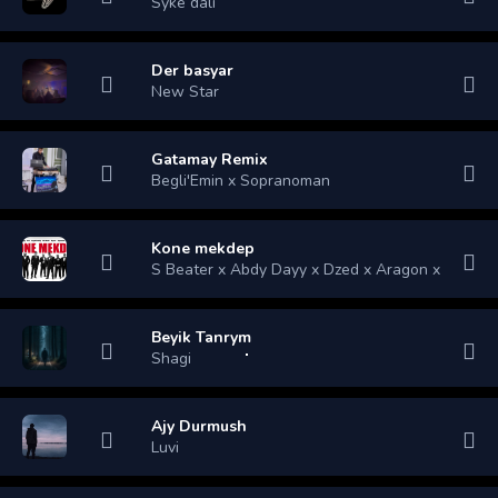
Syke dali
Der basyar
New Star
Gatamay Remix
Begli'Emin x Sopranoman
Kone mekdep
S Beater x Abdy Dayy x Dzed x Aragon x Iska M
Beyik Tanrym
Shagi
Ajy Durmush
Luvi